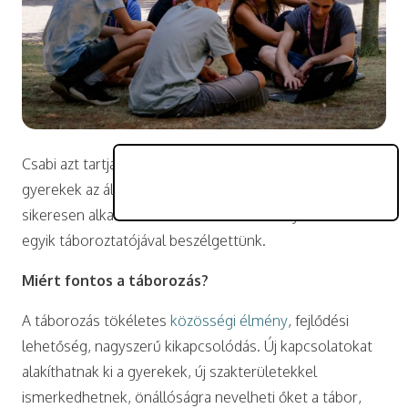
Csabi azt tartja a legnagyobb sikerélményének, amikor a
gyerekek az általa elmondottakat a gyakorlatban is
sikeresen alkalmazzák. A
PEOPLE TEAM
nyári táborának
egyik táboroztatójával beszélgettünk.
Miért fontos a táborozás?
A táborozás tökéletes
közösségi élmény
, fejlődési
lehetőség, nagyszerű kikapcsolódás. Új kapcsolatokat
alakíthatnak ki a gyerekek, új szakterületekkel
ismerkedhetnek, önállóságra nevelheti őket a tábor,