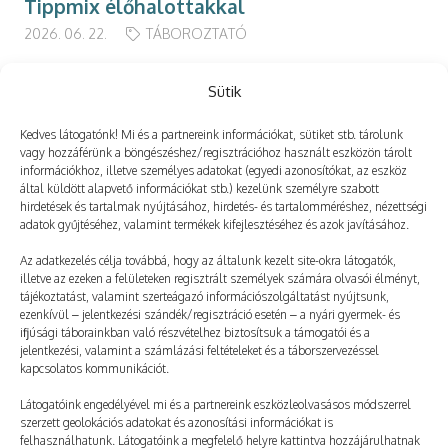
Tippmix élőhalottakkal
2026. 06. 22.
TÁBOROZTATÓ
Sütik
Kedves látogatónk! Mi és a partnereink információkat, sütiket stb. tárolunk
Még több
vagy hozzáférünk a böngészéshez/regisztrációhoz használt eszközön tárolt
információkhoz, illetve személyes adatokat (egyedi azonosítókat, az eszköz
által küldött alapvető információkat stb.) kezelünk személyre szabott
hirdetések és tartalmak nyújtásához, hirdetés- és tartalomméréshez, nézettségi
adatok gyűjtéséhez, valamint termékek kifejlesztéséhez és azok javításához.
Az adatkezelés célja továbbá, hogy az általunk kezelt site-okra látogatók,
illetve az ezeken a felületeken regisztrált személyek számára olvasói élményt,
tájékoztatást, valamint szerteágazó információszolgáltatást nyújtsunk,
ezenkívül – jelentkezési szándék/regisztráció esetén – a nyári gyermek- és
ifjúsági táborainkban való részvételhez biztosítsuk a támogatói és a
jelentkezési, valamint a számlázási feltételeket és a táborszervezéssel
kapcsolatos kommunikációt.
Látogatóink engedélyével mi és a partnereink eszközleolvasásos módszerrel
szerzett geolokációs adatokat és azonosítási információkat is
felhasználhatunk. Látogatóink a megfelelő helyre kattintva hozzájárulhatnak