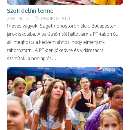
Szofi delfin lenne
2025. 06. 17.
TÁBOROZTATÓ
17 éves vagyok. Szigetmonostoron élek, Budapesten
járok iskolába. A barátnőmtől hallottam a PT-táborról,
aki meghozta a kedvem ahhoz, hogy elmenjünk
táboroztatni. A PT-ben jókedvre és vidámságra
számítok, a honlap és…