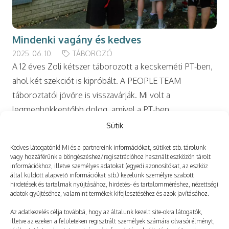
Mindenki vagány és kedves
2025. 06. 10.
TÁBOROZÓ
A 12 éves Zoli kétszer táborozott a kecskeméti PT-ben,
ahol két szekciót is kipróbált. A PEOPLE TEAM
táboroztatói jövőre is visszavárják. Mi volt a
legmeghökkentőbb dolog, amivel a PT-ben
találkoztál?…
Sütik
Kedves látogatónk! Mi és a partnereink információkat, sütiket stb. tárolunk
vagy hozzáférünk a böngészéshez/regisztrációhoz használt eszközön tárolt
információkhoz, illetve személyes adatokat (egyedi azonosítókat, az eszköz
által küldött alapvető információkat stb.) kezelünk személyre szabott
hirdetések és tartalmak nyújtásához, hirdetés- és tartalomméréshez, nézettségi
adatok gyűjtéséhez, valamint termékek kifejlesztéséhez és azok javításához.
Az adatkezelés célja továbbá, hogy az általunk kezelt site-okra látogatók,
illetve az ezeken a felületeken regisztrált személyek számára olvasói élményt,