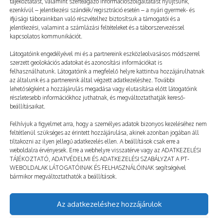
tájékoztatást, valamint szerteágazó információszolgáltatást nyújtsunk,
ezenkívül – jelentkezési szándék/regisztráció esetén – a nyári gyermek- és
ifjúsági táborainkban való részvételhez biztosítsuk a támogatói és a
jelentkezési, valamint a számlázási feltételeket és a táborszervezéssel
kapcsolatos kommunikációt.
Sok intelligens és ügyes gyerekkel
Látogatóink engedélyével mi és a partnereink eszközleolvasásos módszerrel
szerzett geolokációs adatokat és azonosítási információkat is
találkoztam
felhasználhatunk. Látogatóink a megfelelő helyre kattintva hozzájárulhatnak
2025. 06. 05.
TÁBOROZTATÓ
az általunk és a partnereink által végzett adatkezeléshez. További
lehetőségként a hozzájárulás megadása vagy elutasítása előtt látogatóink
Dani kisiskolásként még vendégként látogatta a nyári
részletesebb információkhoz juthatnak, és megváltoztathatják kereső-
táborokat, most azonban kipróbálja magát
beállításaikat.
táboroztatóként is. A helyszín: a PEOPLE TEAM
Felhívjuk a figyelmet arra, hogy a személyes adatok bizonyos kezeléséhez nem
kecskeméti gyerekfesztiválja. Adj tanácsokat első
feltétlenül szükséges az érintett hozzájárulása, akinek azonban jogában áll
tiltakozni az ilyen jellegű adatkezelés ellen. A beállítások csak erre a
táborozóknak! Vigyen ventilátort és szúnyogriasztót!
weboldalra érvényesek. Erre a webhelyre visszatérve vagy az ADATKEZELÉSI
Ez…
TÁJÉKOZTATÓ, ADATVÉDELMI ÉS ADATKEZELÉSI SZABÁLYZAT A PT-
WEBOLDALAK LÁTOGATÓINAK ÉS FELHASZNÁLÓINAK segítségével
bármikor megváltoztathatók a beállítások.
Mutass többet!
Az adatkezeléshez hozzájárulok