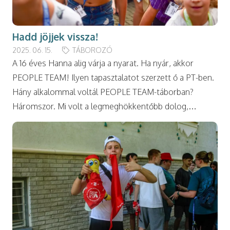
Hadd jöjjek vissza!
2025. 06. 15.
TÁBOROZÓ
A 16 éves Hanna alig várja a nyarat. Ha nyár, akkor
PEOPLE TEAM! Ilyen tapasztalatot szerzett ő a PT-ben.
Hány alkalommal voltál PEOPLE TEAM-táborban?
Háromszor. Mi volt a legmeghökkentőbb dolog,…