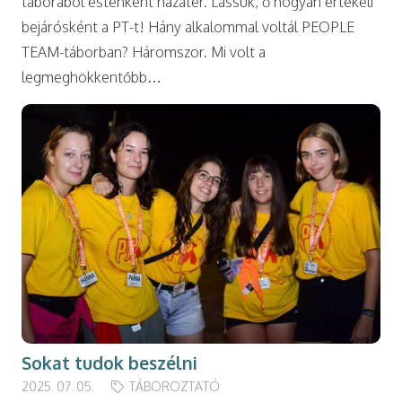
táborából esténként hazatér. Lássuk, ő hogyan értékeli
bejárósként a PT-t! Hány alkalommal voltál PEOPLE
TEAM-táborban? Háromszor. Mi volt a
legmeghökkentőbb…
Sokat tudok beszélni
2025. 07. 05.
TÁBOROZTATÓ