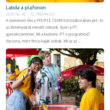
Labda a plafonon
2025. 06. 20.
TÁBOROZÓ
A tizenéves Vivi a PEOPLE TEAM fotóstáborában járt, és
az élményeiről mesélt nekünk. Ilyen a PT
gyerekszemmel. Mi a kedvenc PT-s programod?
Vacsora, mert fincsi kaják voltak. Mi az az…