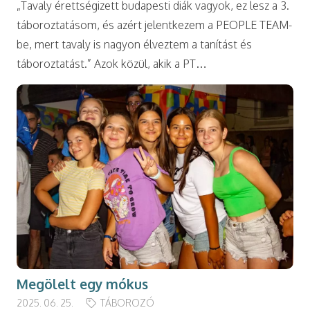
„Tavaly érettségizett budapesti diák vagyok, ez lesz a 3.
táboroztatásom, és azért jelentkezem a PEOPLE TEAM-
be, mert tavaly is nagyon élveztem a tanítást és
táboroztatást.” Azok közül, akik a PT…
Megölelt egy mókus
2025. 06. 25.
TÁBOROZÓ