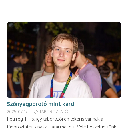
modal-check
Szőnyegporoló mint kard
2025. 07. 17.
TÁBOROZTATÓ
Peti régi PT-s, így táborozói emlékei is vannak a
táboroztatói tapasztalatai mellett. Vele beszélgettünk.