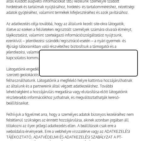
által küldött alapvető információkat stb.) kezelünk személyre szabott
Vélemény, hozzászólás?
hirdetések és tartalmak nyújtásához, hirdetés- és tartalomméréshez, nézettségi
adatok gyűjtéséhez, valamint termékek kifejlesztéséhez és azok javításához.
Az e-mail-címet nem tesszük közzé.
A kötelező mezőket
Az adatkezelés célja továbbá, hogy az általunk kezelt site-okra látogatók,
illetve az ezeken a felületeken regisztrált személyek számára olvasói élményt,
*
karakterrel jelöltük
tájékoztatást, valamint szerteágazó információszolgáltatást nyújtsunk,
ezenkívül – jelentkezési szándék/regisztráció esetén – a nyári gyermek- és
ifjúsági táborainkban való részvételhez biztosítsuk a támogatói és a
jelentkezési, valamint a számlázási feltételeket és a táborszervezéssel
kapcsolatos kommunikációt.
Látogatóink engedélyével mi és a partnereink eszközleolvasásos módszerrel
szerzett geolokációs adatokat és azonosítási információkat is
felhasználhatunk. Látogatóink a megfelelő helyre kattintva hozzájárulhatnak
az általunk és a partnereink által végzett adatkezeléshez. További
lehetőségként a hozzájárulás megadása vagy elutasítása előtt látogatóink
részletesebb információkhoz juthatnak, és megváltoztathatják kereső-
beállításaikat.
Felhívjuk a figyelmet arra, hogy a személyes adatok bizonyos kezeléséhez nem
feltétlenül szükséges az érintett hozzájárulása, akinek azonban jogában áll
tiltakozni az ilyen jellegű adatkezelés ellen. A beállítások csak erre a
A nevem, e-mail-címem, és weboldalcímem mentése
weboldalra érvényesek. Erre a webhelyre visszatérve vagy az ADATKEZELÉSI
a böngészőben a következő hozzászólásomhoz.
TÁJÉKOZTATÓ, ADATVÉDELMI ÉS ADATKEZELÉSI SZABÁLYZAT A PT-