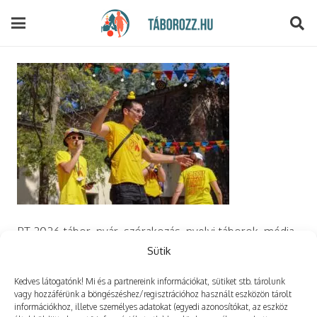
modal-check
PT 2026 tábor, nyár, szórakozás, nyelvi táborok, média,
film, robotika, angoltábor, fotós tábor, sporttábor,
Sütik
tánctábor, kuktatábor, informatika, szórakozás, drón
Kedves látogatónk! Mi és a partnereink információkat, sütiket stb. tárolunk
vagy hozzáférünk a böngészéshez/regisztrációhoz használt eszközön tárolt
információkhoz, illetve személyes adatokat (egyedi azonosítókat, az eszköz