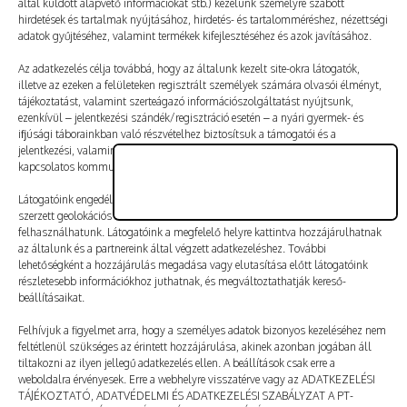
által küldött alapvető információkat stb.) kezelünk személyre szabott
Vélemény, hozzászólás?
hirdetések és tartalmak nyújtásához, hirdetés- és tartalomméréshez, nézettségi
adatok gyűjtéséhez, valamint termékek kifejlesztéséhez és azok javításához.
Az e-mail-címet nem tesszük közzé.
A kötelező mezőket
Az adatkezelés célja továbbá, hogy az általunk kezelt site-okra látogatók,
illetve az ezeken a felületeken regisztrált személyek számára olvasói élményt,
*
karakterrel jelöltük
tájékoztatást, valamint szerteágazó információszolgáltatást nyújtsunk,
ezenkívül – jelentkezési szándék/regisztráció esetén – a nyári gyermek- és
ifjúsági táborainkban való részvételhez biztosítsuk a támogatói és a
jelentkezési, valamint a számlázási feltételeket és a táborszervezéssel
kapcsolatos kommunikációt.
Látogatóink engedélyével mi és a partnereink eszközleolvasásos módszerrel
szerzett geolokációs adatokat és azonosítási információkat is
felhasználhatunk. Látogatóink a megfelelő helyre kattintva hozzájárulhatnak
az általunk és a partnereink által végzett adatkezeléshez. További
lehetőségként a hozzájárulás megadása vagy elutasítása előtt látogatóink
részletesebb információkhoz juthatnak, és megváltoztathatják kereső-
beállításaikat.
Felhívjuk a figyelmet arra, hogy a személyes adatok bizonyos kezeléséhez nem
feltétlenül szükséges az érintett hozzájárulása, akinek azonban jogában áll
tiltakozni az ilyen jellegű adatkezelés ellen. A beállítások csak erre a
A nevem, e-mail-címem, és weboldalcímem mentése
weboldalra érvényesek. Erre a webhelyre visszatérve vagy az ADATKEZELÉSI
a böngészőben a következő hozzászólásomhoz.
TÁJÉKOZTATÓ, ADATVÉDELMI ÉS ADATKEZELÉSI SZABÁLYZAT A PT-