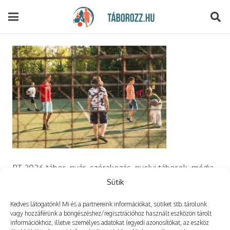
modal-check
PT 2026 tábor, nyár, szórakozás, nyelvi táborok, média,
film, robotika, angoltábor, fotós tábor, sporttábor,
Sütik
tánctábor, kuktatábor, informatika, szórakozás, drón
Kedves látogatónk! Mi és a partnereink információkat, sütiket stb. tárolunk
vagy hozzáférünk a böngészéshez/regisztrációhoz használt eszközön tárolt
információkhoz, illetve személyes adatokat (egyedi azonosítókat, az eszköz