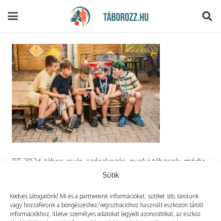
modal-check
PT 2026 tábor, nyár, szórakozás, nyelvi táborok, média,
film, robotika, angoltábor, fotós tábor, sporttábor,
Sütik
tánctábor, kuktatábor, informatika, szórakozás, drón
Kedves látogatónk! Mi és a partnereink információkat, sütiket stb. tárolunk
vagy hozzáférünk a böngészéshez/regisztrációhoz használt eszközön tárolt
információkhoz, illetve személyes adatokat (egyedi azonosítókat, az eszköz