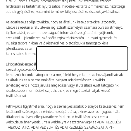
által küldött alapvető információkat stb.) kezelünk személyre szabott
Vélemény, hozzászólás?
hirdetések és tartalmak nyújtásához, hirdetés- és tartalomméréshez, nézettségi
adatok gyűjtéséhez, valamint termékek kifejlesztéséhez és azok javításához.
Az e-mail-címet nem tesszük közzé.
A kötelező mezőket
Az adatkezelés célja továbbá, hogy az általunk kezelt site-okra látogatók,
illetve az ezeken a felületeken regisztrált személyek számára olvasói élményt,
*
karakterrel jelöltük
tájékoztatást, valamint szerteágazó információszolgáltatást nyújtsunk,
ezenkívül – jelentkezési szándék/regisztráció esetén – a nyári gyermek- és
ifjúsági táborainkban való részvételhez biztosítsuk a támogatói és a
jelentkezési, valamint a számlázási feltételeket és a táborszervezéssel
kapcsolatos kommunikációt.
Látogatóink engedélyével mi és a partnereink eszközleolvasásos módszerrel
szerzett geolokációs adatokat és azonosítási információkat is
felhasználhatunk. Látogatóink a megfelelő helyre kattintva hozzájárulhatnak
az általunk és a partnereink által végzett adatkezeléshez. További
lehetőségként a hozzájárulás megadása vagy elutasítása előtt látogatóink
részletesebb információkhoz juthatnak, és megváltoztathatják kereső-
beállításaikat.
Felhívjuk a figyelmet arra, hogy a személyes adatok bizonyos kezeléséhez nem
feltétlenül szükséges az érintett hozzájárulása, akinek azonban jogában áll
tiltakozni az ilyen jellegű adatkezelés ellen. A beállítások csak erre a
A nevem, e-mail-címem, és weboldalcímem mentése
weboldalra érvényesek. Erre a webhelyre visszatérve vagy az ADATKEZELÉSI
a böngészőben a következő hozzászólásomhoz.
TÁJÉKOZTATÓ, ADATVÉDELMI ÉS ADATKEZELÉSI SZABÁLYZAT A PT-