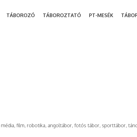
modal-check
TÁBOROZÓ
TÁBOROZTATÓ
PT-MESÉK
TÁBO
 média, film, robotika, angoltábor, fotós tábor, sporttábor, tán