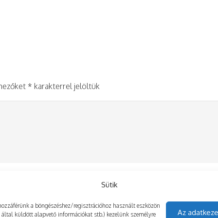
 mezőket
*
karakterrel jelöltük
Sütik
gy hozzáférünk a böngészéshez/regisztrációhoz használt eszközön
Az adatkeze
z által küldött alapvető információkat stb.) kezelünk személyre