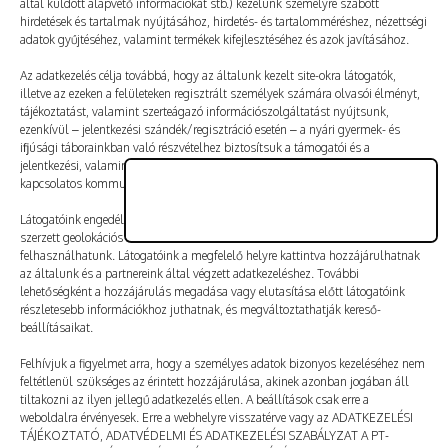
által küldött alapvető információkat stb.) kezelünk személyre szabott
Vélemény, hozzászólás?
hirdetések és tartalmak nyújtásához, hirdetés- és tartalomméréshez, nézettségi
adatok gyűjtéséhez, valamint termékek kifejlesztéséhez és azok javításához.
Az e-mail-címet nem tesszük közzé.
A kötelező mezőket
Az adatkezelés célja továbbá, hogy az általunk kezelt site-okra látogatók,
illetve az ezeken a felületeken regisztrált személyek számára olvasói élményt,
*
karakterrel jelöltük
tájékoztatást, valamint szerteágazó információszolgáltatást nyújtsunk,
ezenkívül – jelentkezési szándék/regisztráció esetén – a nyári gyermek- és
ifjúsági táborainkban való részvételhez biztosítsuk a támogatói és a
jelentkezési, valamint a számlázási feltételeket és a táborszervezéssel
kapcsolatos kommunikációt.
Látogatóink engedélyével mi és a partnereink eszközleolvasásos módszerrel
szerzett geolokációs adatokat és azonosítási információkat is
felhasználhatunk. Látogatóink a megfelelő helyre kattintva hozzájárulhatnak
az általunk és a partnereink által végzett adatkezeléshez. További
lehetőségként a hozzájárulás megadása vagy elutasítása előtt látogatóink
részletesebb információkhoz juthatnak, és megváltoztathatják kereső-
beállításaikat.
Felhívjuk a figyelmet arra, hogy a személyes adatok bizonyos kezeléséhez nem
feltétlenül szükséges az érintett hozzájárulása, akinek azonban jogában áll
tiltakozni az ilyen jellegű adatkezelés ellen. A beállítások csak erre a
A nevem, e-mail-címem, és weboldalcímem mentése
weboldalra érvényesek. Erre a webhelyre visszatérve vagy az ADATKEZELÉSI
a böngészőben a következő hozzászólásomhoz.
TÁJÉKOZTATÓ, ADATVÉDELMI ÉS ADATKEZELÉSI SZABÁLYZAT A PT-