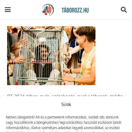
modal-check
PT 2026 tábor, nyár, szórakozás, nyelvi táborok, média,
film, robotika, angoltábor, fotós tábor, sporttábor,
Sütik
tánctábor, kuktatábor, informatika, szórakozás, drón
Kedves látogatónk! Mi és a partnereink információkat, sütiket stb. tárolunk
vagy hozzáférünk a böngészéshez/regisztrációhoz használt eszközön tárolt
információkhoz, illetve személyes adatokat (egyedi azonosítókat, az eszköz