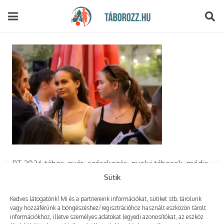
modal-check
PT 2026 tábor, nyár, szórakozás, nyelvi táborok, média,
film, robotika, angoltábor, fotós tábor, sporttábor,
Sütik
tánctábor, kuktatábor, informatika, szórakozás, drón
Kedves látogatónk! Mi és a partnereink információkat, sütiket stb. tárolunk
vagy hozzáférünk a böngészéshez/regisztrációhoz használt eszközön tárolt
információkhoz, illetve személyes adatokat (egyedi azonosítókat, az eszköz