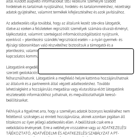
által küldött alapvető információkat stb.) kezelünk személyre szabott
Vélemény, hozzászólás?
hirdetések és tartalmak nyújtásához, hirdetés- és tartalomméréshez, nézettségi
adatok gyűjtéséhez, valamint termékek kifejlesztéséhez és azok javításához.
Az e-mail-címet nem tesszük közzé.
A kötelező mezőket
Az adatkezelés célja továbbá, hogy az általunk kezelt site-okra látogatók,
illetve az ezeken a felületeken regisztrált személyek számára olvasói élményt,
*
karakterrel jelöltük
tájékoztatást, valamint szerteágazó információszolgáltatást nyújtsunk,
ezenkívül – jelentkezési szándék/regisztráció esetén – a nyári gyermek- és
ifjúsági táborainkban való részvételhez biztosítsuk a támogatói és a
jelentkezési, valamint a számlázási feltételeket és a táborszervezéssel
kapcsolatos kommunikációt.
Látogatóink engedélyével mi és a partnereink eszközleolvasásos módszerrel
szerzett geolokációs adatokat és azonosítási információkat is
felhasználhatunk. Látogatóink a megfelelő helyre kattintva hozzájárulhatnak
az általunk és a partnereink által végzett adatkezeléshez. További
lehetőségként a hozzájárulás megadása vagy elutasítása előtt látogatóink
részletesebb információkhoz juthatnak, és megváltoztathatják kereső-
beállításaikat.
Felhívjuk a figyelmet arra, hogy a személyes adatok bizonyos kezeléséhez nem
feltétlenül szükséges az érintett hozzájárulása, akinek azonban jogában áll
tiltakozni az ilyen jellegű adatkezelés ellen. A beállítások csak erre a
A nevem, e-mail-címem, és weboldalcímem mentése
weboldalra érvényesek. Erre a webhelyre visszatérve vagy az ADATKEZELÉSI
a böngészőben a következő hozzászólásomhoz.
TÁJÉKOZTATÓ, ADATVÉDELMI ÉS ADATKEZELÉSI SZABÁLYZAT A PT-