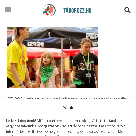
modal-check
PT 2026 tábor, nyár, szórakozás, nyelvi táborok, média,
film, robotika, angoltábor, fotós tábor, sporttábor,
Sütik
tánctábor, kuktatábor, informatika, szórakozás, drón
Kedves látogatónk! Mi és a partnereink információkat, sütiket stb. tárolunk
vagy hozzáférünk a böngészéshez/regisztrációhoz használt eszközön tárolt
információkhoz, illetve személyes adatokat (egyedi azonosítókat, az eszköz