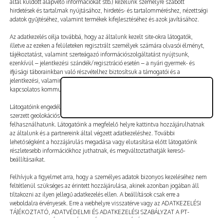
által küldött alapvető információkat stb.) kezelünk személyre szabott
Vélemény, hozzászólás?
hirdetések és tartalmak nyújtásához, hirdetés- és tartalomméréshez, nézettségi
adatok gyűjtéséhez, valamint termékek kifejlesztéséhez és azok javításához.
Az e-mail-címet nem tesszük közzé.
A kötelező mezőket
Az adatkezelés célja továbbá, hogy az általunk kezelt site-okra látogatók,
illetve az ezeken a felületeken regisztrált személyek számára olvasói élményt,
*
karakterrel jelöltük
tájékoztatást, valamint szerteágazó információszolgáltatást nyújtsunk,
ezenkívül – jelentkezési szándék/regisztráció esetén – a nyári gyermek- és
ifjúsági táborainkban való részvételhez biztosítsuk a támogatói és a
jelentkezési, valamint a számlázási feltételeket és a táborszervezéssel
kapcsolatos kommunikációt.
Látogatóink engedélyével mi és a partnereink eszközleolvasásos módszerrel
szerzett geolokációs adatokat és azonosítási információkat is
felhasználhatunk. Látogatóink a megfelelő helyre kattintva hozzájárulhatnak
az általunk és a partnereink által végzett adatkezeléshez. További
lehetőségként a hozzájárulás megadása vagy elutasítása előtt látogatóink
részletesebb információkhoz juthatnak, és megváltoztathatják kereső-
beállításaikat.
Felhívjuk a figyelmet arra, hogy a személyes adatok bizonyos kezeléséhez nem
feltétlenül szükséges az érintett hozzájárulása, akinek azonban jogában áll
tiltakozni az ilyen jellegű adatkezelés ellen. A beállítások csak erre a
A nevem, e-mail-címem, és weboldalcímem mentése
weboldalra érvényesek. Erre a webhelyre visszatérve vagy az ADATKEZELÉSI
a böngészőben a következő hozzászólásomhoz.
TÁJÉKOZTATÓ, ADATVÉDELMI ÉS ADATKEZELÉSI SZABÁLYZAT A PT-