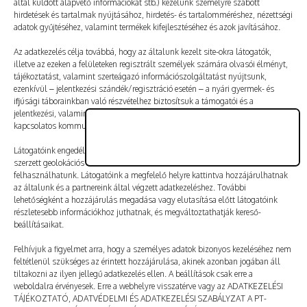
által küldött alapvető információkat stb.) kezelünk személyre szabott
Vélemény, hozzászólás?
hirdetések és tartalmak nyújtásához, hirdetés- és tartalomméréshez, nézettségi
adatok gyűjtéséhez, valamint termékek kifejlesztéséhez és azok javításához.
Az e-mail-címet nem tesszük közzé.
A kötelező mezőket
Az adatkezelés célja továbbá, hogy az általunk kezelt site-okra látogatók,
illetve az ezeken a felületeken regisztrált személyek számára olvasói élményt,
*
karakterrel jelöltük
tájékoztatást, valamint szerteágazó információszolgáltatást nyújtsunk,
ezenkívül – jelentkezési szándék/regisztráció esetén – a nyári gyermek- és
ifjúsági táborainkban való részvételhez biztosítsuk a támogatói és a
jelentkezési, valamint a számlázási feltételeket és a táborszervezéssel
kapcsolatos kommunikációt.
Látogatóink engedélyével mi és a partnereink eszközleolvasásos módszerrel
szerzett geolokációs adatokat és azonosítási információkat is
felhasználhatunk. Látogatóink a megfelelő helyre kattintva hozzájárulhatnak
az általunk és a partnereink által végzett adatkezeléshez. További
lehetőségként a hozzájárulás megadása vagy elutasítása előtt látogatóink
részletesebb információkhoz juthatnak, és megváltoztathatják kereső-
beállításaikat.
Felhívjuk a figyelmet arra, hogy a személyes adatok bizonyos kezeléséhez nem
feltétlenül szükséges az érintett hozzájárulása, akinek azonban jogában áll
tiltakozni az ilyen jellegű adatkezelés ellen. A beállítások csak erre a
A nevem, e-mail-címem, és weboldalcímem mentése
weboldalra érvényesek. Erre a webhelyre visszatérve vagy az ADATKEZELÉSI
a böngészőben a következő hozzászólásomhoz.
TÁJÉKOZTATÓ, ADATVÉDELMI ÉS ADATKEZELÉSI SZABÁLYZAT A PT-