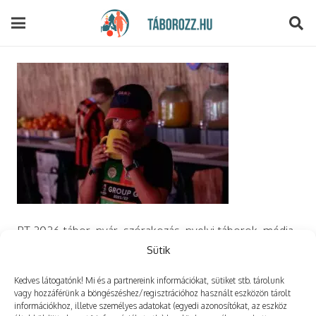
modal-check
PT 2026 tábor, nyár, szórakozás, nyelvi táborok, média,
film, robotika, angoltábor, fotós tábor, sporttábor,
Sütik
tánctábor, kuktatábor, informatika, szórakozás, drón
Kedves látogatónk! Mi és a partnereink információkat, sütiket stb. tárolunk
vagy hozzáférünk a böngészéshez/regisztrációhoz használt eszközön tárolt
információkhoz, illetve személyes adatokat (egyedi azonosítókat, az eszköz