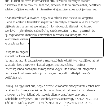
által küldött alapvető információkat stb.) kezelünk személyre szabott
Vélemény, hozzászólás?
hirdetések és tartalmak nyújtásához, hirdetés- és tartalomméréshez, nézettségi
adatok gyűjtéséhez, valamint termékek kifejlesztéséhez és azok javításához.
Az e-mail-címet nem tesszük közzé.
A kötelező mezőket
Az adatkezelés célja továbbá, hogy az általunk kezelt site-okra látogatók,
illetve az ezeken a felületeken regisztrált személyek számára olvasói élményt,
*
karakterrel jelöltük
tájékoztatást, valamint szerteágazó információszolgáltatást nyújtsunk,
ezenkívül – jelentkezési szándék/regisztráció esetén – a nyári gyermek- és
ifjúsági táborainkban való részvételhez biztosítsuk a támogatói és a
jelentkezési, valamint a számlázási feltételeket és a táborszervezéssel
kapcsolatos kommunikációt.
Látogatóink engedélyével mi és a partnereink eszközleolvasásos módszerrel
szerzett geolokációs adatokat és azonosítási információkat is
felhasználhatunk. Látogatóink a megfelelő helyre kattintva hozzájárulhatnak
az általunk és a partnereink által végzett adatkezeléshez. További
lehetőségként a hozzájárulás megadása vagy elutasítása előtt látogatóink
részletesebb információkhoz juthatnak, és megváltoztathatják kereső-
beállításaikat.
Felhívjuk a figyelmet arra, hogy a személyes adatok bizonyos kezeléséhez nem
feltétlenül szükséges az érintett hozzájárulása, akinek azonban jogában áll
tiltakozni az ilyen jellegű adatkezelés ellen. A beállítások csak erre a
A nevem, e-mail-címem, és weboldalcímem mentése
weboldalra érvényesek. Erre a webhelyre visszatérve vagy az ADATKEZELÉSI
a böngészőben a következő hozzászólásomhoz.
TÁJÉKOZTATÓ, ADATVÉDELMI ÉS ADATKEZELÉSI SZABÁLYZAT A PT-