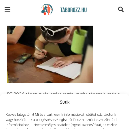
modal-check
PT 2026 tábor, nyár, szórakozás, nyelvi táborok, média,
film, robotika, angoltábor, fotós tábor, sporttábor,
Sütik
tánctábor, kuktatábor, informatika, szórakozás, drón
Kedves látogatónk! Mi és a partnereink információkat, sütiket stb. tárolunk
vagy hozzáférünk a böngészéshez/regisztrációhoz használt eszközön tárolt
információkhoz, illetve személyes adatokat (egyedi azonosítókat, az eszköz