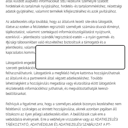
által küldött alapvető információkat stb.) kezelünk személyre szabott
Vélemény, hozzászólás?
hirdetések és tartalmak nyújtásához, hirdetés- és tartalomméréshez, nézettségi
adatok gyűjtéséhez, valamint termékek kifejlesztéséhez és azok javításához.
Az e-mail-címet nem tesszük közzé.
A kötelező mezőket
Az adatkezelés célja továbbá, hogy az általunk kezelt site-okra látogatók,
illetve az ezeken a felületeken regisztrált személyek számára olvasói élményt,
*
karakterrel jelöltük
tájékoztatást, valamint szerteágazó információszolgáltatást nyújtsunk,
ezenkívül – jelentkezési szándék/regisztráció esetén – a nyári gyermek- és
ifjúsági táborainkban való részvételhez biztosítsuk a támogatói és a
jelentkezési, valamint a számlázási feltételeket és a táborszervezéssel
kapcsolatos kommunikációt.
Látogatóink engedélyével mi és a partnereink eszközleolvasásos módszerrel
szerzett geolokációs adatokat és azonosítási információkat is
felhasználhatunk. Látogatóink a megfelelő helyre kattintva hozzájárulhatnak
az általunk és a partnereink által végzett adatkezeléshez. További
lehetőségként a hozzájárulás megadása vagy elutasítása előtt látogatóink
részletesebb információkhoz juthatnak, és megváltoztathatják kereső-
beállításaikat.
Felhívjuk a figyelmet arra, hogy a személyes adatok bizonyos kezeléséhez nem
feltétlenül szükséges az érintett hozzájárulása, akinek azonban jogában áll
tiltakozni az ilyen jellegű adatkezelés ellen. A beállítások csak erre a
A nevem, e-mail-címem, és weboldalcímem mentése
weboldalra érvényesek. Erre a webhelyre visszatérve vagy az ADATKEZELÉSI
a böngészőben a következő hozzászólásomhoz.
TÁJÉKOZTATÓ, ADATVÉDELMI ÉS ADATKEZELÉSI SZABÁLYZAT A PT-