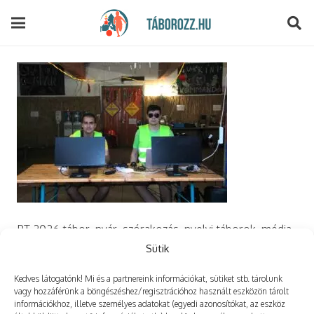
modal-check
PT 2026 tábor, nyár, szórakozás, nyelvi táborok, média,
film, robotika, angoltábor, fotós tábor, sporttábor,
Sütik
tánctábor, kuktatábor, informatika, szórakozás, drón
Kedves látogatónk! Mi és a partnereink információkat, sütiket stb. tárolunk
vagy hozzáférünk a böngészéshez/regisztrációhoz használt eszközön tárolt
információkhoz, illetve személyes adatokat (egyedi azonosítókat, az eszköz