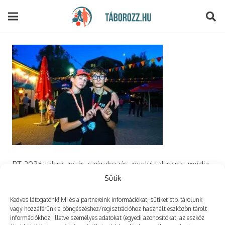
modal-check
PT 2026 tábor, nyár, szórakozás, nyelvi táborok, média,
film, robotika, angoltábor, fotós tábor, sporttábor,
Sütik
tánctábor, kuktatábor, informatika, szórakozás, drón
Kedves látogatónk! Mi és a partnereink információkat, sütiket stb. tárolunk
vagy hozzáférünk a böngészéshez/regisztrációhoz használt eszközön tárolt
információkhoz, illetve személyes adatokat (egyedi azonosítókat, az eszköz