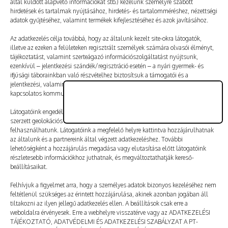
által küldött alapvető információkat stb.) kezelünk személyre szabott
Vélemény, hozzászólás?
hirdetések és tartalmak nyújtásához, hirdetés- és tartalomméréshez, nézettségi
adatok gyűjtéséhez, valamint termékek kifejlesztéséhez és azok javításához.
Az e-mail-címet nem tesszük közzé.
A kötelező mezőket
Az adatkezelés célja továbbá, hogy az általunk kezelt site-okra látogatók,
illetve az ezeken a felületeken regisztrált személyek számára olvasói élményt,
*
karakterrel jelöltük
tájékoztatást, valamint szerteágazó információszolgáltatást nyújtsunk,
ezenkívül – jelentkezési szándék/regisztráció esetén – a nyári gyermek- és
ifjúsági táborainkban való részvételhez biztosítsuk a támogatói és a
jelentkezési, valamint a számlázási feltételeket és a táborszervezéssel
kapcsolatos kommunikációt.
Látogatóink engedélyével mi és a partnereink eszközleolvasásos módszerrel
szerzett geolokációs adatokat és azonosítási információkat is
felhasználhatunk. Látogatóink a megfelelő helyre kattintva hozzájárulhatnak
az általunk és a partnereink által végzett adatkezeléshez. További
lehetőségként a hozzájárulás megadása vagy elutasítása előtt látogatóink
részletesebb információkhoz juthatnak, és megváltoztathatják kereső-
beállításaikat.
Felhívjuk a figyelmet arra, hogy a személyes adatok bizonyos kezeléséhez nem
feltétlenül szükséges az érintett hozzájárulása, akinek azonban jogában áll
tiltakozni az ilyen jellegű adatkezelés ellen. A beállítások csak erre a
A nevem, e-mail-címem, és weboldalcímem mentése
weboldalra érvényesek. Erre a webhelyre visszatérve vagy az ADATKEZELÉSI
a böngészőben a következő hozzászólásomhoz.
TÁJÉKOZTATÓ, ADATVÉDELMI ÉS ADATKEZELÉSI SZABÁLYZAT A PT-