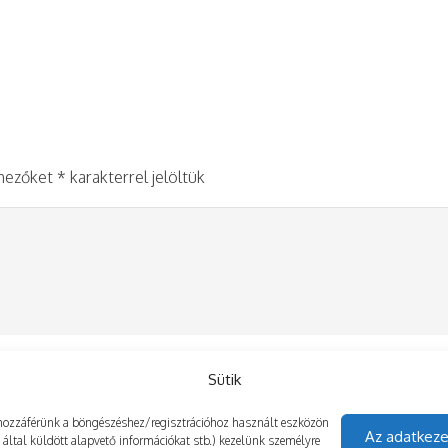
 mezőket
*
karakterrel jelöltük
Sütik
gy hozzáférünk a böngészéshez/regisztrációhoz használt eszközön
Az adatkeze
z által küldött alapvető információkat stb.) kezelünk személyre