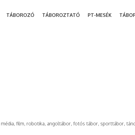
modal-check
TÁBOROZÓ
TÁBOROZTATÓ
PT-MESÉK
TÁBO
 média, film, robotika, angoltábor, fotós tábor, sporttábor, tán