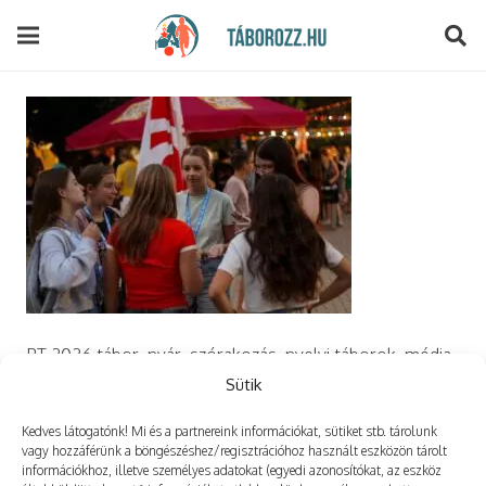
modal-check
PT 2026 tábor, nyár, szórakozás, nyelvi táborok, média,
film, robotika, angoltábor, fotós tábor, sporttábor,
Sütik
tánctábor, kuktatábor, informatika, szórakozás, drón
Kedves látogatónk! Mi és a partnereink információkat, sütiket stb. tárolunk
vagy hozzáférünk a böngészéshez/regisztrációhoz használt eszközön tárolt
információkhoz, illetve személyes adatokat (egyedi azonosítókat, az eszköz