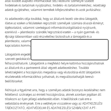
által küldött alapvető információkat stb.) kezelünk személyre szabott
Vélemény, hozzászólás?
hirdetések és tartalmak nyújtásához, hirdetés- és tartalomméréshez, nézettségi
adatok gyűjtéséhez, valamint termékek kifejlesztéséhez és azok javításához.
Az e-mail-címet nem tesszük közzé.
A kötelező mezőket
Az adatkezelés célja továbbá, hogy az általunk kezelt site-okra látogatók,
illetve az ezeken a felületeken regisztrált személyek számára olvasói élményt,
*
karakterrel jelöltük
tájékoztatást, valamint szerteágazó információszolgáltatást nyújtsunk,
ezenkívül – jelentkezési szándék/regisztráció esetén – a nyári gyermek- és
ifjúsági táborainkban való részvételhez biztosítsuk a támogatói és a
jelentkezési, valamint a számlázási feltételeket és a táborszervezéssel
kapcsolatos kommunikációt.
Látogatóink engedélyével mi és a partnereink eszközleolvasásos módszerrel
szerzett geolokációs adatokat és azonosítási információkat is
felhasználhatunk. Látogatóink a megfelelő helyre kattintva hozzájárulhatnak
az általunk és a partnereink által végzett adatkezeléshez. További
lehetőségként a hozzájárulás megadása vagy elutasítása előtt látogatóink
részletesebb információkhoz juthatnak, és megváltoztathatják kereső-
beállításaikat.
Felhívjuk a figyelmet arra, hogy a személyes adatok bizonyos kezeléséhez nem
feltétlenül szükséges az érintett hozzájárulása, akinek azonban jogában áll
tiltakozni az ilyen jellegű adatkezelés ellen. A beállítások csak erre a
A nevem, e-mail-címem, és weboldalcímem mentése
weboldalra érvényesek. Erre a webhelyre visszatérve vagy az ADATKEZELÉSI
a böngészőben a következő hozzászólásomhoz.
TÁJÉKOZTATÓ, ADATVÉDELMI ÉS ADATKEZELÉSI SZABÁLYZAT A PT-