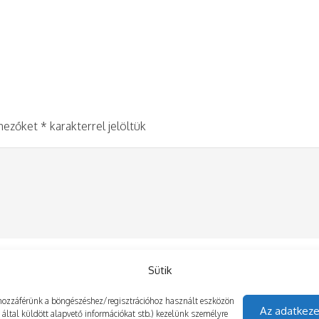
 mezőket
*
karakterrel jelöltük
Sütik
gy hozzáférünk a böngészéshez/regisztrációhoz használt eszközön
Az adatkeze
z által küldött alapvető információkat stb.) kezelünk személyre