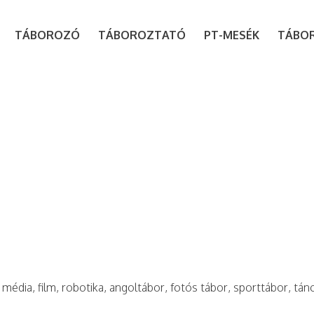
modal-check
TÁBOROZÓ
TÁBOROZTATÓ
PT-MESÉK
TÁBO
 média, film, robotika, angoltábor, fotós tábor, sporttábor, tán