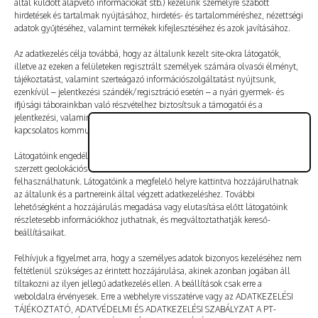
által küldött alapvető információkat stb.) kezelünk személyre szabott
Vélemény, hozzászólás?
hirdetések és tartalmak nyújtásához, hirdetés- és tartalomméréshez, nézettségi
adatok gyűjtéséhez, valamint termékek kifejlesztéséhez és azok javításához.
Az e-mail-címet nem tesszük közzé.
A kötelező mezőket
Az adatkezelés célja továbbá, hogy az általunk kezelt site-okra látogatók,
illetve az ezeken a felületeken regisztrált személyek számára olvasói élményt,
*
karakterrel jelöltük
tájékoztatást, valamint szerteágazó információszolgáltatást nyújtsunk,
ezenkívül – jelentkezési szándék/regisztráció esetén – a nyári gyermek- és
ifjúsági táborainkban való részvételhez biztosítsuk a támogatói és a
jelentkezési, valamint a számlázási feltételeket és a táborszervezéssel
kapcsolatos kommunikációt.
Látogatóink engedélyével mi és a partnereink eszközleolvasásos módszerrel
szerzett geolokációs adatokat és azonosítási információkat is
felhasználhatunk. Látogatóink a megfelelő helyre kattintva hozzájárulhatnak
az általunk és a partnereink által végzett adatkezeléshez. További
lehetőségként a hozzájárulás megadása vagy elutasítása előtt látogatóink
részletesebb információkhoz juthatnak, és megváltoztathatják kereső-
beállításaikat.
Felhívjuk a figyelmet arra, hogy a személyes adatok bizonyos kezeléséhez nem
feltétlenül szükséges az érintett hozzájárulása, akinek azonban jogában áll
tiltakozni az ilyen jellegű adatkezelés ellen. A beállítások csak erre a
A nevem, e-mail-címem, és weboldalcímem mentése
weboldalra érvényesek. Erre a webhelyre visszatérve vagy az ADATKEZELÉSI
a böngészőben a következő hozzászólásomhoz.
TÁJÉKOZTATÓ, ADATVÉDELMI ÉS ADATKEZELÉSI SZABÁLYZAT A PT-