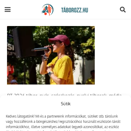
modal-check
PT 2026 tábor, nyár, szórakozás, nyelvi táborok, média,
film, robotika, angoltábor, fotós tábor, sporttábor,
Sütik
tánctábor, kuktatábor,
Kedves látogatónk! Mi és a partnereink információkat, sütiket stb. tárolunk
vagy hozzáférünk a böngészéshez/regisztrációhoz használt eszközön tárolt
információkhoz, illetve személyes adatokat (egyedi azonosítókat, az eszköz