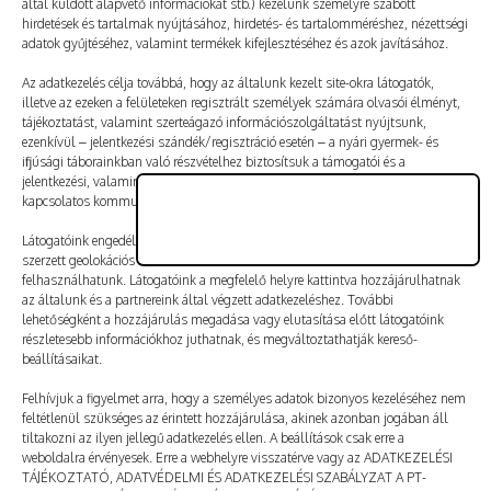
által küldött alapvető információkat stb.) kezelünk személyre szabott
Vélemény, hozzászólás?
hirdetések és tartalmak nyújtásához, hirdetés- és tartalomméréshez, nézettségi
adatok gyűjtéséhez, valamint termékek kifejlesztéséhez és azok javításához.
Az e-mail-címet nem tesszük közzé.
A kötelező mezőket
Az adatkezelés célja továbbá, hogy az általunk kezelt site-okra látogatók,
illetve az ezeken a felületeken regisztrált személyek számára olvasói élményt,
*
karakterrel jelöltük
tájékoztatást, valamint szerteágazó információszolgáltatást nyújtsunk,
ezenkívül – jelentkezési szándék/regisztráció esetén – a nyári gyermek- és
ifjúsági táborainkban való részvételhez biztosítsuk a támogatói és a
jelentkezési, valamint a számlázási feltételeket és a táborszervezéssel
kapcsolatos kommunikációt.
Látogatóink engedélyével mi és a partnereink eszközleolvasásos módszerrel
szerzett geolokációs adatokat és azonosítási információkat is
felhasználhatunk. Látogatóink a megfelelő helyre kattintva hozzájárulhatnak
az általunk és a partnereink által végzett adatkezeléshez. További
lehetőségként a hozzájárulás megadása vagy elutasítása előtt látogatóink
részletesebb információkhoz juthatnak, és megváltoztathatják kereső-
beállításaikat.
Felhívjuk a figyelmet arra, hogy a személyes adatok bizonyos kezeléséhez nem
feltétlenül szükséges az érintett hozzájárulása, akinek azonban jogában áll
tiltakozni az ilyen jellegű adatkezelés ellen. A beállítások csak erre a
A nevem, e-mail-címem, és weboldalcímem mentése
weboldalra érvényesek. Erre a webhelyre visszatérve vagy az ADATKEZELÉSI
a böngészőben a következő hozzászólásomhoz.
TÁJÉKOZTATÓ, ADATVÉDELMI ÉS ADATKEZELÉSI SZABÁLYZAT A PT-