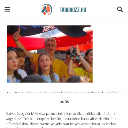
modal-check
PT 2026 tábor, nyár, szórakozás, nyelvi táborok, média,
film, robotika, angoltábor, fotós tábor, sporttábor,
Sütik
tánctábor, kuktatábor,
Kedves látogatónk! Mi és a partnereink információkat, sütiket stb. tárolunk
vagy hozzáférünk a böngészéshez/regisztrációhoz használt eszközön tárolt
információkhoz, illetve személyes adatokat (egyedi azonosítókat, az eszköz