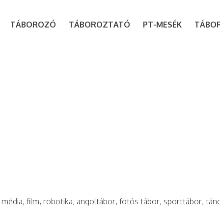
modal-check
TÁBOROZÓ
TÁBOROZTATÓ
PT-MESÉK
TÁBO
média, film, robotika, angoltábor, fotós tábor, sporttábor, tán