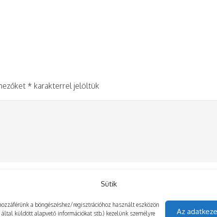
 mezőket
*
karakterrel jelöltük
Sütik
gy hozzáférünk a böngészéshez/regisztrációhoz használt eszközön
Az adatkeze
z által küldött alapvető információkat stb.) kezelünk személyre