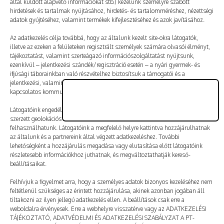
által küldött alapvető információkat stb.) kezelünk személyre szabott
Vélemény, hozzászólás?
hirdetések és tartalmak nyújtásához, hirdetés- és tartalomméréshez, nézettségi
adatok gyűjtéséhez, valamint termékek kifejlesztéséhez és azok javításához.
Az e-mail-címet nem tesszük közzé.
A kötelező mezőket
Az adatkezelés célja továbbá, hogy az általunk kezelt site-okra látogatók,
illetve az ezeken a felületeken regisztrált személyek számára olvasói élményt,
*
karakterrel jelöltük
tájékoztatást, valamint szerteágazó információszolgáltatást nyújtsunk,
ezenkívül – jelentkezési szándék/regisztráció esetén – a nyári gyermek- és
ifjúsági táborainkban való részvételhez biztosítsuk a támogatói és a
jelentkezési, valamint a számlázási feltételeket és a táborszervezéssel
kapcsolatos kommunikációt.
Látogatóink engedélyével mi és a partnereink eszközleolvasásos módszerrel
szerzett geolokációs adatokat és azonosítási információkat is
felhasználhatunk. Látogatóink a megfelelő helyre kattintva hozzájárulhatnak
az általunk és a partnereink által végzett adatkezeléshez. További
lehetőségként a hozzájárulás megadása vagy elutasítása előtt látogatóink
részletesebb információkhoz juthatnak, és megváltoztathatják kereső-
beállításaikat.
Felhívjuk a figyelmet arra, hogy a személyes adatok bizonyos kezeléséhez nem
feltétlenül szükséges az érintett hozzájárulása, akinek azonban jogában áll
tiltakozni az ilyen jellegű adatkezelés ellen. A beállítások csak erre a
A nevem, e-mail-címem, és weboldalcímem mentése
weboldalra érvényesek. Erre a webhelyre visszatérve vagy az ADATKEZELÉSI
a böngészőben a következő hozzászólásomhoz.
TÁJÉKOZTATÓ, ADATVÉDELMI ÉS ADATKEZELÉSI SZABÁLYZAT A PT-