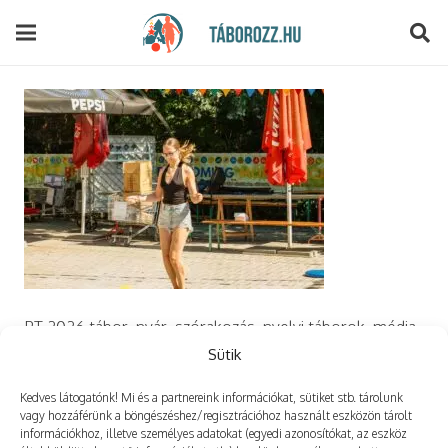
modal-check
PT 2026 tábor, nyár, szórakozás, nyelvi táborok, média,
film, robotika, angoltábor, fotós tábor, sporttábor,
Sütik
tánctábor, kuktatábor,
Kedves látogatónk! Mi és a partnereink információkat, sütiket stb. tárolunk
vagy hozzáférünk a böngészéshez/regisztrációhoz használt eszközön tárolt
információkhoz, illetve személyes adatokat (egyedi azonosítókat, az eszköz