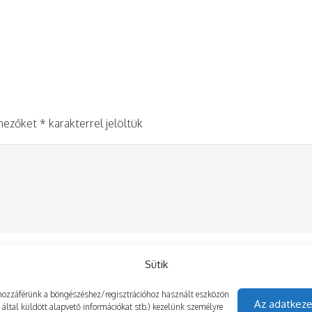
 mezőket
*
karakterrel jelöltük
Sütik
gy hozzáférünk a böngészéshez/regisztrációhoz használt eszközön
Az adatkeze
z által küldött alapvető információkat stb.) kezelünk személyre