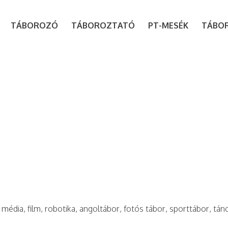
modal-check
TÁBOROZÓ
TÁBOROZTATÓ
PT-MESÉK
TÁBO
 média, film, robotika, angoltábor, fotós tábor, sporttábor, tán