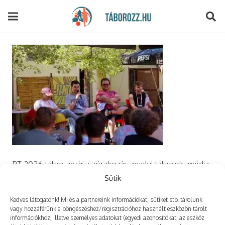
modal-check
PT 2026 tábor, nyár, szórakozás, nyelvi táborok, média,
film, robotika, angoltábor, fotós tábor, sporttábor,
Sütik
tánctábor, kuktatábor, informatika, szórakozás, drón
Kedves látogatónk! Mi és a partnereink információkat, sütiket stb. tárolunk
vagy hozzáférünk a böngészéshez/regisztrációhoz használt eszközön tárolt
információkhoz, illetve személyes adatokat (egyedi azonosítókat, az eszköz