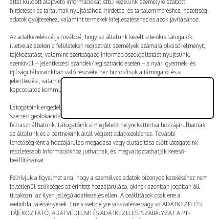
által küldött alapvető információkat stb.) kezelünk személyre szabott
Vélemény, hozzászólás?
hirdetések és tartalmak nyújtásához, hirdetés- és tartalomméréshez, nézettségi
adatok gyűjtéséhez, valamint termékek kifejlesztéséhez és azok javításához.
Az e-mail-címet nem tesszük közzé.
A kötelező mezőket
Az adatkezelés célja továbbá, hogy az általunk kezelt site-okra látogatók,
illetve az ezeken a felületeken regisztrált személyek számára olvasói élményt,
*
karakterrel jelöltük
tájékoztatást, valamint szerteágazó információszolgáltatást nyújtsunk,
ezenkívül – jelentkezési szándék/regisztráció esetén – a nyári gyermek- és
ifjúsági táborainkban való részvételhez biztosítsuk a támogatói és a
jelentkezési, valamint a számlázási feltételeket és a táborszervezéssel
kapcsolatos kommunikációt.
Látogatóink engedélyével mi és a partnereink eszközleolvasásos módszerrel
szerzett geolokációs adatokat és azonosítási információkat is
felhasználhatunk. Látogatóink a megfelelő helyre kattintva hozzájárulhatnak
az általunk és a partnereink által végzett adatkezeléshez. További
lehetőségként a hozzájárulás megadása vagy elutasítása előtt látogatóink
részletesebb információkhoz juthatnak, és megváltoztathatják kereső-
beállításaikat.
Felhívjuk a figyelmet arra, hogy a személyes adatok bizonyos kezeléséhez nem
feltétlenül szükséges az érintett hozzájárulása, akinek azonban jogában áll
tiltakozni az ilyen jellegű adatkezelés ellen. A beállítások csak erre a
A nevem, e-mail-címem, és weboldalcímem mentése
weboldalra érvényesek. Erre a webhelyre visszatérve vagy az ADATKEZELÉSI
a böngészőben a következő hozzászólásomhoz.
TÁJÉKOZTATÓ, ADATVÉDELMI ÉS ADATKEZELÉSI SZABÁLYZAT A PT-