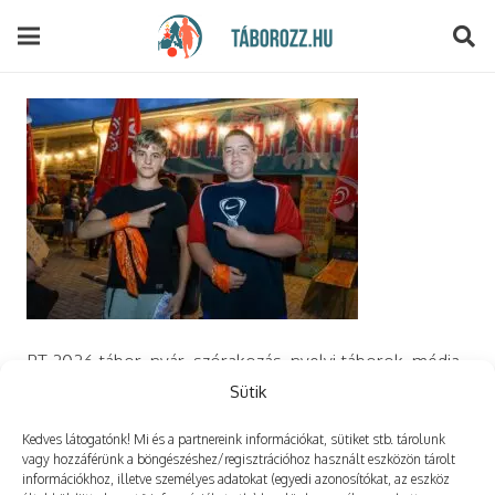
modal-check
PT 2026 tábor, nyár, szórakozás, nyelvi táborok, média,
film, robotika, angoltábor, fotós tábor, sporttábor,
Sütik
tánctábor, kuktatábor, informatika, szórakozás, drón
Kedves látogatónk! Mi és a partnereink információkat, sütiket stb. tárolunk
vagy hozzáférünk a böngészéshez/regisztrációhoz használt eszközön tárolt
információkhoz, illetve személyes adatokat (egyedi azonosítókat, az eszköz