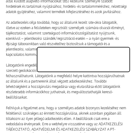
által küldött alapvető információkat stb.) kezelünk személyre szabott
Vélemény, hozzászólás?
hirdetések és tartalmak nyújtásához, hirdetés- és tartalomméréshez, nézettségi
adatok gyűjtéséhez, valamint termékek kifejlesztéséhez és azok javításához.
Az e-mail-címet nem tesszük közzé.
A kötelező mezőket
Az adatkezelés célja továbbá, hogy az általunk kezelt site-okra látogatók,
illetve az ezeken a felületeken regisztrált személyek számára olvasói élményt,
*
karakterrel jelöltük
tájékoztatást, valamint szerteágazó információszolgáltatást nyújtsunk,
ezenkívül – jelentkezési szándék/regisztráció esetén – a nyári gyermek- és
ifjúsági táborainkban való részvételhez biztosítsuk a támogatói és a
jelentkezési, valamint a számlázási feltételeket és a táborszervezéssel
kapcsolatos kommunikációt.
Látogatóink engedélyével mi és a partnereink eszközleolvasásos módszerrel
szerzett geolokációs adatokat és azonosítási információkat is
felhasználhatunk. Látogatóink a megfelelő helyre kattintva hozzájárulhatnak
az általunk és a partnereink által végzett adatkezeléshez. További
lehetőségként a hozzájárulás megadása vagy elutasítása előtt látogatóink
részletesebb információkhoz juthatnak, és megváltoztathatják kereső-
beállításaikat.
Felhívjuk a figyelmet arra, hogy a személyes adatok bizonyos kezeléséhez nem
feltétlenül szükséges az érintett hozzájárulása, akinek azonban jogában áll
tiltakozni az ilyen jellegű adatkezelés ellen. A beállítások csak erre a
A nevem, e-mail-címem, és weboldalcímem mentése
weboldalra érvényesek. Erre a webhelyre visszatérve vagy az ADATKEZELÉSI
a böngészőben a következő hozzászólásomhoz.
TÁJÉKOZTATÓ, ADATVÉDELMI ÉS ADATKEZELÉSI SZABÁLYZAT A PT-