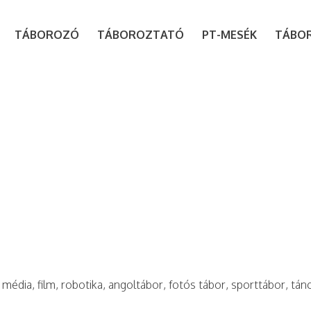
modal-check
TÁBOROZÓ
TÁBOROZTATÓ
PT-MESÉK
TÁBO
 média, film, robotika, angoltábor, fotós tábor, sporttábor, tán