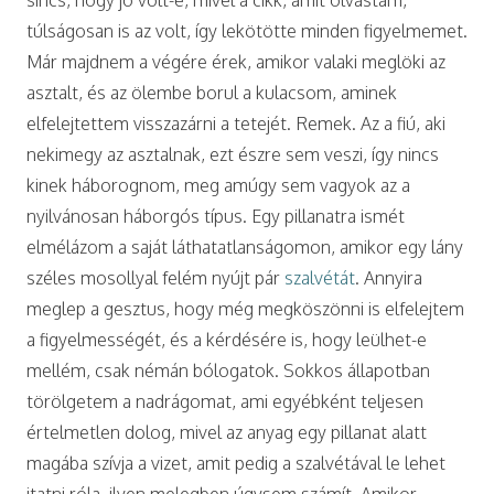
túlságosan is az volt, így lekötötte minden figyelmemet.
Már majdnem a végére érek, amikor valaki meglöki az
asztalt, és az ölembe borul a kulacsom, aminek
elfelejtettem visszazárni a tetejét. Remek. Az a fiú, aki
nekimegy az asztalnak, ezt észre sem veszi, így nincs
kinek háborognom, meg amúgy sem vagyok az a
nyilvánosan háborgós típus. Egy pillanatra ismét
elmélázom a saját láthatatlanságomon, amikor egy lány
széles mosollyal felém nyújt pár
szalvétát
. Annyira
meglep a gesztus, hogy még megköszönni is elfelejtem
a figyelmességét, és a kérdésére is, hogy leülhet-e
mellém, csak némán bólogatok. Sokkos állapotban
törölgetem a nadrágomat, ami egyébként teljesen
értelmetlen dolog, mivel az anyag egy pillanat alatt
magába szívja a vizet, amit pedig a szalvétával le lehet
itatni róla, ilyen melegben úgysem számít. Amikor