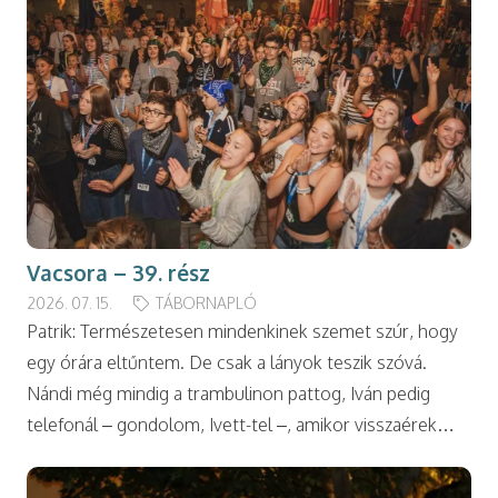
Vacsora – 39. rész
2026. 07. 15.
TÁBORNAPLÓ
Patrik: Természetesen mindenkinek szemet szúr, hogy
egy órára eltűntem. De csak a lányok teszik szóvá.
Nándi még mindig a trambulinon pattog, Iván pedig
telefonál – gondolom, Ivett-tel –, amikor visszaérek…