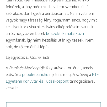
felnézek, a lány még mindig velem szemben ül, és
szórakozottan figyeli a bénázásomat. Na, mivel nem
vagyok nagy társasági lény, fogalmam sincs, hogy mit
kell ilyenkor csinálni. Halvány elképzeléseim vannak
arról, hogy az emberek
be szoktak mutatkozni
egymásnak, így némi hezitálás után így teszek. Nem
sok, de tőlem óriási lépés.
Lejegyezte:
L. Molnár Edit
A
Patrik és Maxi naplója
folytatásos történet, amely
először a
peopleteam.hu
-n jelent meg. A szöveg a
PTE
Egyetemi Könyvtár és Tudásközpont
támogatásával
készült.