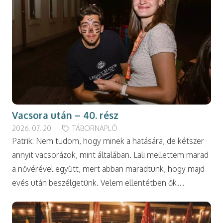
Vacsora után – 40. rész
2026. 07. 20.
TÁBORNAPLÓ
Patrik: Nem tudom, hogy minek a hatására, de kétszer
annyit vacsorázok, mint általában. Lali mellettem marad
a nővérével együtt, mert abban maradtunk, hogy majd
evés után beszélgetünk. Velem ellentétben ők…