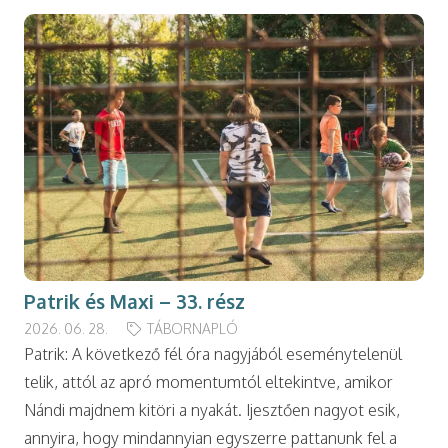
Patrik és Maxi – 33. rész
2026. 06. 28.
TÁBORNAPLÓ
Patrik: A következő fél óra nagyjából eseménytelenül
telik, attól az apró momentumtól eltekintve, amikor
Nándi majdnem kitöri a nyakát. Ijesztően nagyot esik,
annyira, hogy mindannyian egyszerre pattanunk fel a