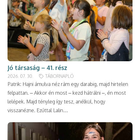
Jó társaság – 41. rész
2026. 07. 30.
TÁBORNAPLÓ
Patrik: Hajni ámulva néz rám egy darabig, majd hirtelen
felpattan. – Akkor én most – kezd hátrálni –, én most
lelépek. Majd tényleg így tesz, anélkül, hogy
visszanézne. Ezúttal Lalin…