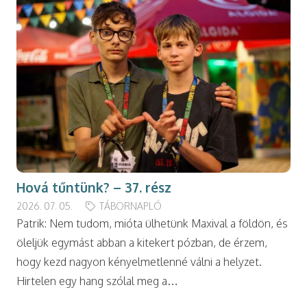
Hová tűntünk? – 37. rész
2026. 07. 05.
TÁBORNAPLÓ
Patrik: Nem tudom, mióta ülhetünk Maxival a földön, és
öleljük egymást abban a kitekert pózban, de érzem,
hogy kezd nagyon kényelmetlenné válni a helyzet.
Hirtelen egy hang szólal meg a…