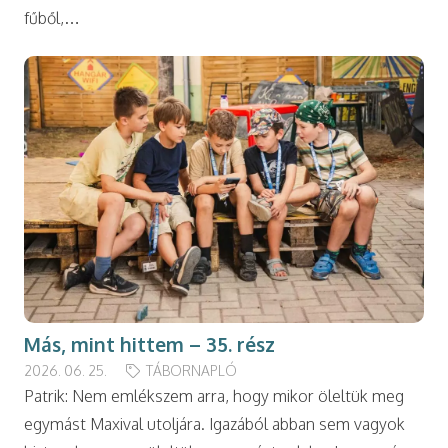
fűből,…
Más, mint hittem – 35. rész
2026. 06. 25.
TÁBORNAPLÓ
Patrik: Nem emlékszem arra, hogy mikor öleltük meg
egymást Maxival utoljára. Igazából abban sem vagyok