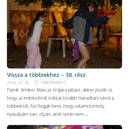
Vissza a többiekhez – 38. rész
2026. 07. 10.
TÁBORNAPLÓ
Patrik: Amikor Maxi az órájára pillant, akkor jövök rá,
hogy az indokoltnál sokkal tovább maradtam távol a
többiektől. Azt fogják hinni, hogy valami komoly
nyavalyám van, olyan, amit senki nem…