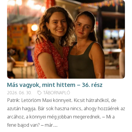
Más vagyok, mint hittem – 36. rész
2026. 06. 30.
TÁBORNAPLÓ
Patrik: Letörlöm Maxi könnyeit. Kicsit hátrahőköl, de
azután hagyja. Bár sok haszna nincs, ahogy hozzáérek az
arcához, a könnyei még jobban megerednek. – Mi a
fene bajod van? – már…