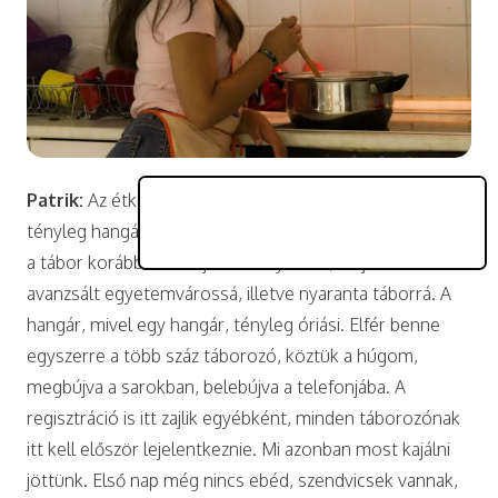
Patrik:
Az étkező a hatalmas hangár, ami annak idején
tényleg hangárként funkcionált. Hiszen tulajdonképpen
a tábor korábban szovjet laktanya volt, majd ebből
avanzsált egyetemvárossá, illetve nyaranta táborrá. A
hangár, mivel egy hangár, tényleg óriási. Elfér benne
egyszerre a több száz táborozó, köztük a húgom,
megbújva a sarokban, belebújva a telefonjába. A
regisztráció is itt zajlik egyébként, minden táborozónak
itt kell először lejelentkeznie. Mi azonban most kajálni
jöttünk. Első nap még nincs ebéd, szendvicsek vannak,