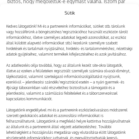
biztos, hogy megöleltük-e egymást valaha. Iszom pár
kortyot a vízből, majd a homlokomhoz szorítom a…
Sütik
Kedves látogatónk! Mi és a partnereink információkat, sütiket stb. tárolunk
vagy hozzáférünk a böngészéshez/regisztrációhoz használt eszközön tárolt
információkhoz, illetve személyes adatokat (egyedi azonosítókat, az eszköz
által küldött alapvető információkat stb.) kezelünk személyre szabott
hirdetések és tartalmak nyújtásához, hirdetés- és tartalomméréshez, nézettségi
adatok gyűjtéséhez, valamint termékek kifejlesztéséhez és azok javításához.
Az adatkezelés célja továbbá, hogy az általunk kezelt site-okra látogatók,
illetve az ezeken a felületeken regisztrált személyek számára olvasói élményt,
tájékoztatást, valamint szerteágazó információszolgáltatást nyújtsunk,
ezenkívül – jelentkezési szándék/regisztráció esetén – a nyári gyermek- és
ifjúsági táborainkban való részvételhez biztosítsuk a támogatói és a
jelentkezési, valamint a számlázási feltételeket és a táborszervezéssel
kapcsolatos kommunikációt.
A testvérem – 34. rész
Látogatóink engedélyével mi és a partnereink eszközleolvasásos módszerrel
szerzett geolokációs adatokat és azonosítási információkat is
2026. 06. 20.
TÁBORNAPLÓ
felhasználhatunk. Látogatóink a megfelelő helyre kattintva hozzájárulhatnak
Patrik: Maxi szemében őszinte aggodalmat látok, amiből
az általunk és a partnereink által végzett adatkezeléshez. További
lehetőségként a hozzájárulás megadása vagy elutasítása előtt látogatóink
rögtön sejtem, hogy tényleg szarul nézhetek ki. – Nyugi
részletesebb információkhoz juthatnak, és megváltoztathatják kereső-