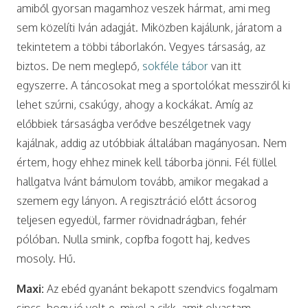
amiből gyorsan magamhoz veszek hármat, ami meg
sem közelíti Iván adagját. Miközben kajálunk, járatom a
tekintetem a többi táborlakón. Vegyes társaság, az
biztos. De nem meglepő,
sokféle tábor
van itt
egyszerre. A táncosokat meg a sportolókat messziről ki
lehet szúrni, csakúgy, ahogy a kockákat. Amíg az
előbbiek társaságba verődve beszélgetnek vagy
kajálnak, addig az utóbbiak általában magányosan. Nem
értem, hogy ehhez minek kell táborba jönni. Fél füllel
hallgatva Ivánt bámulom tovább, amikor megakad a
szemem egy lányon. A regisztráció előtt ácsorog
teljesen egyedül, farmer rövidnadrágban, fehér
pólóban. Nulla smink, copfba fogott haj, kedves
mosoly. Hű.
Maxi:
Az ebéd gyanánt bekapott szendvics fogalmam
sincs, hogy jó volt-e, mivel a cikk, amit olvastam,