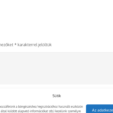
 mezőket
*
karakterrel jelöltük
Sütik
gy hozzáférünk a böngészéshez/regisztrációhoz használt eszközön
Az adatkeze
z által küldött alapvető információkat stb.) kezelünk személyre