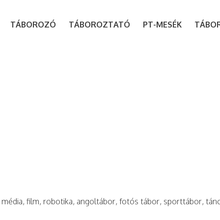
modal-check
TÁBOROZÓ
TÁBOROZTATÓ
PT-MESÉK
TÁBO
 média, film, robotika, angoltábor, fotós tábor, sporttábor, tán