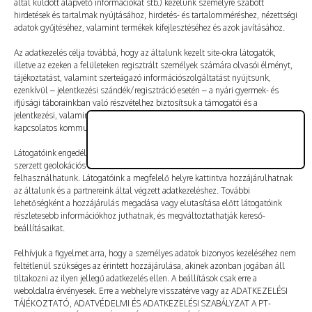
által küldött alapvető információkat stb.) kezelünk személyre szabott
Vélemény, hozzászólás?
hirdetések és tartalmak nyújtásához, hirdetés- és tartalomméréshez, nézettségi
adatok gyűjtéséhez, valamint termékek kifejlesztéséhez és azok javításához.
Az e-mail-címet nem tesszük közzé.
A kötelező mezőket
Az adatkezelés célja továbbá, hogy az általunk kezelt site-okra látogatók,
illetve az ezeken a felületeken regisztrált személyek számára olvasói élményt,
*
karakterrel jelöltük
tájékoztatást, valamint szerteágazó információszolgáltatást nyújtsunk,
ezenkívül – jelentkezési szándék/regisztráció esetén – a nyári gyermek- és
ifjúsági táborainkban való részvételhez biztosítsuk a támogatói és a
jelentkezési, valamint a számlázási feltételeket és a táborszervezéssel
kapcsolatos kommunikációt.
Látogatóink engedélyével mi és a partnereink eszközleolvasásos módszerrel
szerzett geolokációs adatokat és azonosítási információkat is
felhasználhatunk. Látogatóink a megfelelő helyre kattintva hozzájárulhatnak
az általunk és a partnereink által végzett adatkezeléshez. További
lehetőségként a hozzájárulás megadása vagy elutasítása előtt látogatóink
részletesebb információkhoz juthatnak, és megváltoztathatják kereső-
beállításaikat.
Felhívjuk a figyelmet arra, hogy a személyes adatok bizonyos kezeléséhez nem
feltétlenül szükséges az érintett hozzájárulása, akinek azonban jogában áll
tiltakozni az ilyen jellegű adatkezelés ellen. A beállítások csak erre a
A nevem, e-mail-címem, és weboldalcímem mentése
weboldalra érvényesek. Erre a webhelyre visszatérve vagy az ADATKEZELÉSI
a böngészőben a következő hozzászólásomhoz.
TÁJÉKOZTATÓ, ADATVÉDELMI ÉS ADATKEZELÉSI SZABÁLYZAT A PT-