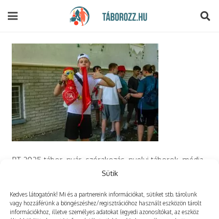
modal-check
PT 2025 tábor, nyár, szórakozás, nyelvi táborok, média,
film, robotika, angoltábor, fotós tábor, sporttábor,
Sütik
tánctábor, kuktatábor, informatika, szórakozás, drón
Kedves látogatónk! Mi és a partnereink információkat, sütiket stb. tárolunk
vagy hozzáférünk a böngészéshez/regisztrációhoz használt eszközön tárolt
információkhoz, illetve személyes adatokat (egyedi azonosítókat, az eszköz