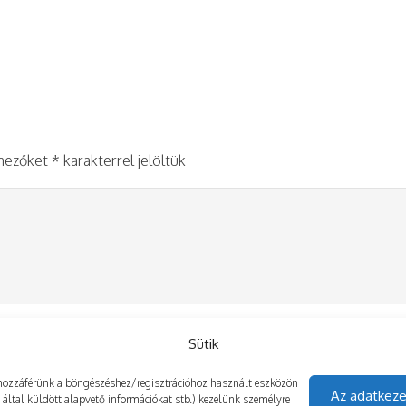
 mezőket
*
karakterrel jelöltük
Sütik
gy hozzáférünk a böngészéshez/regisztrációhoz használt eszközön
Az adatkeze
z által küldött alapvető információkat stb.) kezelünk személyre