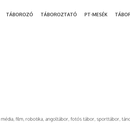
modal-check
TÁBOROZÓ
TÁBOROZTATÓ
PT-MESÉK
TÁBO
 média, film, robotika, angoltábor, fotós tábor, sporttábor, tán