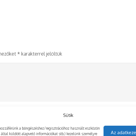
 mezőket
*
karakterrel jelöltük
Sütik
gy hozzáférünk a böngészéshez/regisztrációhoz használt eszközön
Az adatkeze
z által küldött alapvető információkat stb.) kezelünk személyre