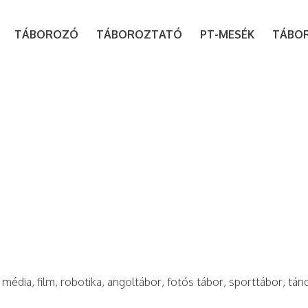
modal-check
TÁBOROZÓ
TÁBOROZTATÓ
PT-MESÉK
TÁBO
 média, film, robotika, angoltábor, fotós tábor, sporttábor, tán