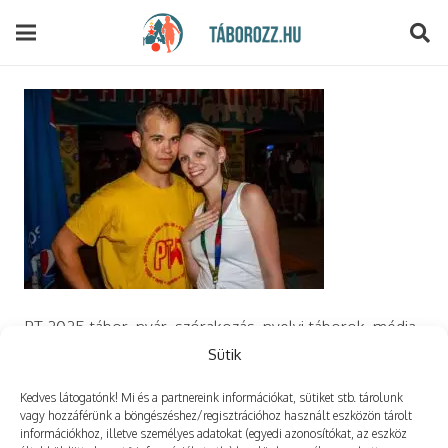
modal-check
PT 2025 tábor, nyár, szórakozás, nyelvi táborok, média,
film, robotika, angoltábor, fotós tábor, sporttábor,
Sütik
tánctábor, kuktatábor, informatika, szórakozás, drón
Kedves látogatónk! Mi és a partnereink információkat, sütiket stb. tárolunk
vagy hozzáférünk a böngészéshez/regisztrációhoz használt eszközön tárolt
információkhoz, illetve személyes adatokat (egyedi azonosítókat, az eszköz