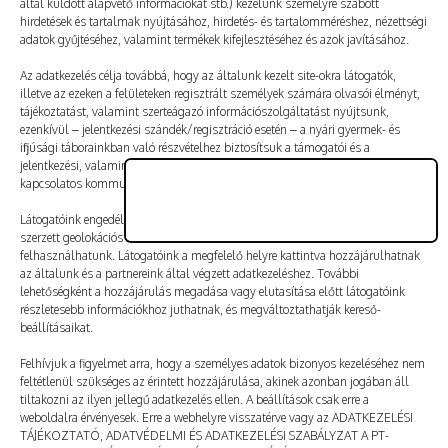
által küldött alapvető információkat stb.) kezelünk személyre szabott
Vélemény, hozzászólás?
hirdetések és tartalmak nyújtásához, hirdetés- és tartalomméréshez, nézettségi
adatok gyűjtéséhez, valamint termékek kifejlesztéséhez és azok javításához.
Az e-mail-címet nem tesszük közzé.
A kötelező mezőket
Az adatkezelés célja továbbá, hogy az általunk kezelt site-okra látogatók,
illetve az ezeken a felületeken regisztrált személyek számára olvasói élményt,
*
karakterrel jelöltük
tájékoztatást, valamint szerteágazó információszolgáltatást nyújtsunk,
ezenkívül – jelentkezési szándék/regisztráció esetén – a nyári gyermek- és
ifjúsági táborainkban való részvételhez biztosítsuk a támogatói és a
jelentkezési, valamint a számlázási feltételeket és a táborszervezéssel
kapcsolatos kommunikációt.
Látogatóink engedélyével mi és a partnereink eszközleolvasásos módszerrel
szerzett geolokációs adatokat és azonosítási információkat is
felhasználhatunk. Látogatóink a megfelelő helyre kattintva hozzájárulhatnak
az általunk és a partnereink által végzett adatkezeléshez. További
lehetőségként a hozzájárulás megadása vagy elutasítása előtt látogatóink
részletesebb információkhoz juthatnak, és megváltoztathatják kereső-
beállításaikat.
Felhívjuk a figyelmet arra, hogy a személyes adatok bizonyos kezeléséhez nem
feltétlenül szükséges az érintett hozzájárulása, akinek azonban jogában áll
tiltakozni az ilyen jellegű adatkezelés ellen. A beállítások csak erre a
A nevem, e-mail-címem, és weboldalcímem mentése
weboldalra érvényesek. Erre a webhelyre visszatérve vagy az ADATKEZELÉSI
a böngészőben a következő hozzászólásomhoz.
TÁJÉKOZTATÓ, ADATVÉDELMI ÉS ADATKEZELÉSI SZABÁLYZAT A PT-