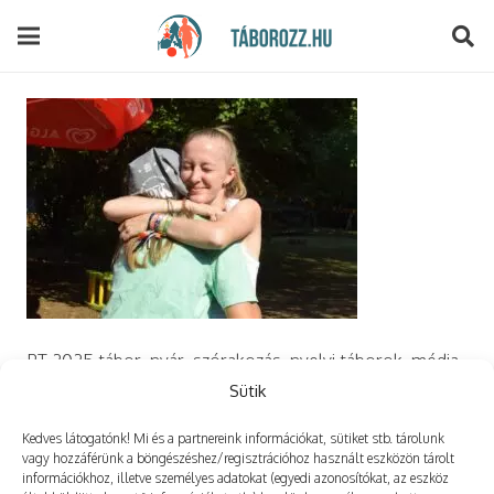
modal-check
PT 2025 tábor, nyár, szórakozás, nyelvi táborok, média,
film, robotika, angoltábor, fotós tábor, sporttábor,
Sütik
tánctábor, kuktatábor, informatika, szórakozás, drón
Kedves látogatónk! Mi és a partnereink információkat, sütiket stb. tárolunk
vagy hozzáférünk a böngészéshez/regisztrációhoz használt eszközön tárolt
információkhoz, illetve személyes adatokat (egyedi azonosítókat, az eszköz