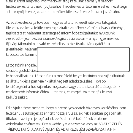
által küldött alapvető információkat stb.) kezelünk személyre szabott
Vélemény, hozzászólás?
hirdetések és tartalmak nyújtásához, hirdetés- és tartalomméréshez, nézettségi
adatok gyűjtéséhez, valamint termékek kifejlesztéséhez és azok javításához.
Az e-mail-címet nem tesszük közzé.
A kötelező mezőket
Az adatkezelés célja továbbá, hogy az általunk kezelt site-okra látogatók,
illetve az ezeken a felületeken regisztrált személyek számára olvasói élményt,
*
karakterrel jelöltük
tájékoztatást, valamint szerteágazó információszolgáltatást nyújtsunk,
ezenkívül – jelentkezési szándék/regisztráció esetén – a nyári gyermek- és
ifjúsági táborainkban való részvételhez biztosítsuk a támogatói és a
jelentkezési, valamint a számlázási feltételeket és a táborszervezéssel
kapcsolatos kommunikációt.
Látogatóink engedélyével mi és a partnereink eszközleolvasásos módszerrel
szerzett geolokációs adatokat és azonosítási információkat is
felhasználhatunk. Látogatóink a megfelelő helyre kattintva hozzájárulhatnak
az általunk és a partnereink által végzett adatkezeléshez. További
lehetőségként a hozzájárulás megadása vagy elutasítása előtt látogatóink
részletesebb információkhoz juthatnak, és megváltoztathatják kereső-
beállításaikat.
Felhívjuk a figyelmet arra, hogy a személyes adatok bizonyos kezeléséhez nem
feltétlenül szükséges az érintett hozzájárulása, akinek azonban jogában áll
tiltakozni az ilyen jellegű adatkezelés ellen. A beállítások csak erre a
A nevem, e-mail-címem, és weboldalcímem mentése
weboldalra érvényesek. Erre a webhelyre visszatérve vagy az ADATKEZELÉSI
a böngészőben a következő hozzászólásomhoz.
TÁJÉKOZTATÓ, ADATVÉDELMI ÉS ADATKEZELÉSI SZABÁLYZAT A PT-