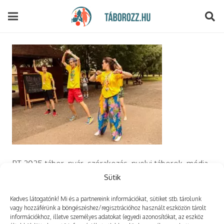
modal-check
PT 2025 tábor, nyár, szórakozás, nyelvi táborok, média,
film, robotika, angoltábor, fotós tábor, sporttábor,
Sütik
tánctábor, kuktatábor, informatika, szórakozás, drón
Kedves látogatónk! Mi és a partnereink információkat, sütiket stb. tárolunk
vagy hozzáférünk a böngészéshez/regisztrációhoz használt eszközön tárolt
információkhoz, illetve személyes adatokat (egyedi azonosítókat, az eszköz