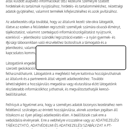
által küldött alapvető információkat stb.) kezelünk személyre szabott
Vélemény, hozzászólás?
hirdetések és tartalmak nyújtásához, hirdetés- és tartalomméréshez, nézettségi
adatok gyűjtéséhez, valamint termékek kifejlesztéséhez és azok javításához.
Az e-mail-címet nem tesszük közzé.
A kötelező mezőket
Az adatkezelés célja továbbá, hogy az általunk kezelt site-okra látogatók,
illetve az ezeken a felületeken regisztrált személyek számára olvasói élményt,
*
karakterrel jelöltük
tájékoztatást, valamint szerteágazó információszolgáltatást nyújtsunk,
ezenkívül – jelentkezési szándék/regisztráció esetén – a nyári gyermek- és
ifjúsági táborainkban való részvételhez biztosítsuk a támogatói és a
jelentkezési, valamint a számlázási feltételeket és a táborszervezéssel
kapcsolatos kommunikációt.
Látogatóink engedélyével mi és a partnereink eszközleolvasásos módszerrel
szerzett geolokációs adatokat és azonosítási információkat is
felhasználhatunk. Látogatóink a megfelelő helyre kattintva hozzájárulhatnak
az általunk és a partnereink által végzett adatkezeléshez. További
lehetőségként a hozzájárulás megadása vagy elutasítása előtt látogatóink
részletesebb információkhoz juthatnak, és megváltoztathatják kereső-
beállításaikat.
Felhívjuk a figyelmet arra, hogy a személyes adatok bizonyos kezeléséhez nem
feltétlenül szükséges az érintett hozzájárulása, akinek azonban jogában áll
tiltakozni az ilyen jellegű adatkezelés ellen. A beállítások csak erre a
A nevem, e-mail-címem, és weboldalcímem mentése
weboldalra érvényesek. Erre a webhelyre visszatérve vagy az ADATKEZELÉSI
a böngészőben a következő hozzászólásomhoz.
TÁJÉKOZTATÓ, ADATVÉDELMI ÉS ADATKEZELÉSI SZABÁLYZAT A PT-