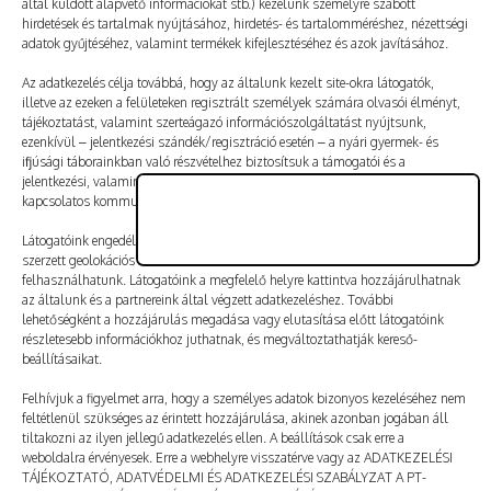
által küldött alapvető információkat stb.) kezelünk személyre szabott
Vélemény, hozzászólás?
hirdetések és tartalmak nyújtásához, hirdetés- és tartalomméréshez, nézettségi
adatok gyűjtéséhez, valamint termékek kifejlesztéséhez és azok javításához.
Az e-mail-címet nem tesszük közzé.
A kötelező mezőket
Az adatkezelés célja továbbá, hogy az általunk kezelt site-okra látogatók,
illetve az ezeken a felületeken regisztrált személyek számára olvasói élményt,
*
karakterrel jelöltük
tájékoztatást, valamint szerteágazó információszolgáltatást nyújtsunk,
ezenkívül – jelentkezési szándék/regisztráció esetén – a nyári gyermek- és
ifjúsági táborainkban való részvételhez biztosítsuk a támogatói és a
jelentkezési, valamint a számlázási feltételeket és a táborszervezéssel
kapcsolatos kommunikációt.
Látogatóink engedélyével mi és a partnereink eszközleolvasásos módszerrel
szerzett geolokációs adatokat és azonosítási információkat is
felhasználhatunk. Látogatóink a megfelelő helyre kattintva hozzájárulhatnak
az általunk és a partnereink által végzett adatkezeléshez. További
lehetőségként a hozzájárulás megadása vagy elutasítása előtt látogatóink
részletesebb információkhoz juthatnak, és megváltoztathatják kereső-
beállításaikat.
Felhívjuk a figyelmet arra, hogy a személyes adatok bizonyos kezeléséhez nem
feltétlenül szükséges az érintett hozzájárulása, akinek azonban jogában áll
tiltakozni az ilyen jellegű adatkezelés ellen. A beállítások csak erre a
A nevem, e-mail-címem, és weboldalcímem mentése
weboldalra érvényesek. Erre a webhelyre visszatérve vagy az ADATKEZELÉSI
a böngészőben a következő hozzászólásomhoz.
TÁJÉKOZTATÓ, ADATVÉDELMI ÉS ADATKEZELÉSI SZABÁLYZAT A PT-