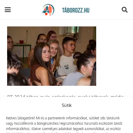
modal-check
PT 2024 tábor, nyár, szórakozás, nyelvi táborok, média,
film, robotika, angoltábor, fotós tábor, sporttábor,
Sütik
tánctábor, kuktatábor, informatika, szórakozás, drón
Kedves látogatónk! Mi és a partnereink információkat, sütiket stb. tárolunk
vagy hozzáférünk a böngészéshez/regisztrációhoz használt eszközön tárolt
információkhoz, illetve személyes adatokat (egyedi azonosítókat, az eszköz