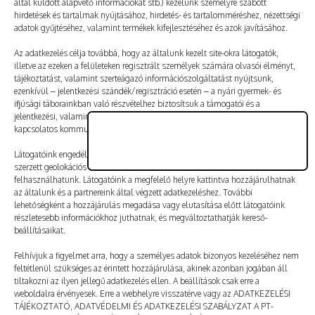
által küldött alapvető információkat stb.) kezelünk személyre szabott
Vélemény, hozzászólás?
hirdetések és tartalmak nyújtásához, hirdetés- és tartalomméréshez, nézettségi
adatok gyűjtéséhez, valamint termékek kifejlesztéséhez és azok javításához.
Az e-mail-címet nem tesszük közzé.
A kötelező mezőket
Az adatkezelés célja továbbá, hogy az általunk kezelt site-okra látogatók,
illetve az ezeken a felületeken regisztrált személyek számára olvasói élményt,
*
karakterrel jelöltük
tájékoztatást, valamint szerteágazó információszolgáltatást nyújtsunk,
ezenkívül – jelentkezési szándék/regisztráció esetén – a nyári gyermek- és
ifjúsági táborainkban való részvételhez biztosítsuk a támogatói és a
jelentkezési, valamint a számlázási feltételeket és a táborszervezéssel
kapcsolatos kommunikációt.
Látogatóink engedélyével mi és a partnereink eszközleolvasásos módszerrel
szerzett geolokációs adatokat és azonosítási információkat is
felhasználhatunk. Látogatóink a megfelelő helyre kattintva hozzájárulhatnak
az általunk és a partnereink által végzett adatkezeléshez. További
lehetőségként a hozzájárulás megadása vagy elutasítása előtt látogatóink
részletesebb információkhoz juthatnak, és megváltoztathatják kereső-
beállításaikat.
Felhívjuk a figyelmet arra, hogy a személyes adatok bizonyos kezeléséhez nem
feltétlenül szükséges az érintett hozzájárulása, akinek azonban jogában áll
tiltakozni az ilyen jellegű adatkezelés ellen. A beállítások csak erre a
A nevem, e-mail-címem, és weboldalcímem mentése
weboldalra érvényesek. Erre a webhelyre visszatérve vagy az ADATKEZELÉSI
a böngészőben a következő hozzászólásomhoz.
TÁJÉKOZTATÓ, ADATVÉDELMI ÉS ADATKEZELÉSI SZABÁLYZAT A PT-