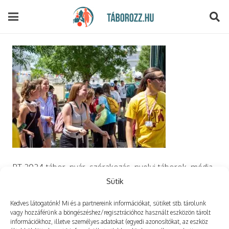
modal-check
PT 2024 tábor, nyár, szórakozás, nyelvi táborok, média,
film, robotika, angoltábor, fotós tábor, sporttábor,
Sütik
tánctábor, kuktatábor, informatika, szórakozás, drón
Kedves látogatónk! Mi és a partnereink információkat, sütiket stb. tárolunk
vagy hozzáférünk a böngészéshez/regisztrációhoz használt eszközön tárolt
információkhoz, illetve személyes adatokat (egyedi azonosítókat, az eszköz