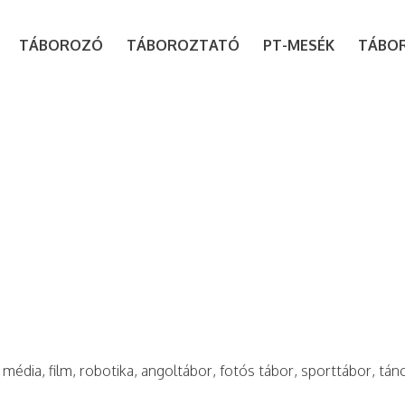
modal-check
TÁBOROZÓ
TÁBOROZTATÓ
PT-MESÉK
TÁBO
 média, film, robotika, angoltábor, fotós tábor, sporttábor, tán