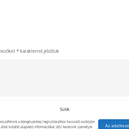
 mezőket
*
karakterrel jelöltük
Sütik
gy hozzáférünk a böngészéshez/regisztrációhoz használt eszközön
Az adatkeze
z által küldött alapvető információkat stb.) kezelünk személyre