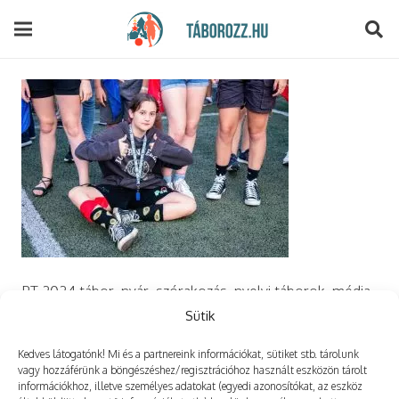
modal-check
PT 2024 tábor, nyár, szórakozás, nyelvi táborok, média,
film, robotika, angoltábor, fotós tábor, sporttábor,
Sütik
tánctábor, kuktatábor, informatika, szórakozás, drón
Kedves látogatónk! Mi és a partnereink információkat, sütiket stb. tárolunk
vagy hozzáférünk a böngészéshez/regisztrációhoz használt eszközön tárolt
információkhoz, illetve személyes adatokat (egyedi azonosítókat, az eszköz