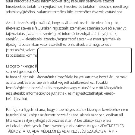
által küldött alapvető információkat stb.) kezelünk személyre szabott
Vélemény, hozzászólás?
hirdetések és tartalmak nyújtásához, hirdetés- és tartalomméréshez, nézettségi
adatok gyűjtéséhez, valamint termékek kifejlesztéséhez és azok javításához.
Az e-mail-címet nem tesszük közzé.
A kötelező mezőket
Az adatkezelés célja továbbá, hogy az általunk kezelt site-okra látogatók,
illetve az ezeken a felületeken regisztrált személyek számára olvasói élményt,
*
karakterrel jelöltük
tájékoztatást, valamint szerteágazó információszolgáltatást nyújtsunk,
ezenkívül – jelentkezési szándék/regisztráció esetén – a nyári gyermek- és
ifjúsági táborainkban való részvételhez biztosítsuk a támogatói és a
jelentkezési, valamint a számlázási feltételeket és a táborszervezéssel
kapcsolatos kommunikációt.
Látogatóink engedélyével mi és a partnereink eszközleolvasásos módszerrel
szerzett geolokációs adatokat és azonosítási információkat is
felhasználhatunk. Látogatóink a megfelelő helyre kattintva hozzájárulhatnak
az általunk és a partnereink által végzett adatkezeléshez. További
lehetőségként a hozzájárulás megadása vagy elutasítása előtt látogatóink
részletesebb információkhoz juthatnak, és megváltoztathatják kereső-
beállításaikat.
Felhívjuk a figyelmet arra, hogy a személyes adatok bizonyos kezeléséhez nem
feltétlenül szükséges az érintett hozzájárulása, akinek azonban jogában áll
tiltakozni az ilyen jellegű adatkezelés ellen. A beállítások csak erre a
A nevem, e-mail-címem, és weboldalcímem mentése
weboldalra érvényesek. Erre a webhelyre visszatérve vagy az ADATKEZELÉSI
a böngészőben a következő hozzászólásomhoz.
TÁJÉKOZTATÓ, ADATVÉDELMI ÉS ADATKEZELÉSI SZABÁLYZAT A PT-