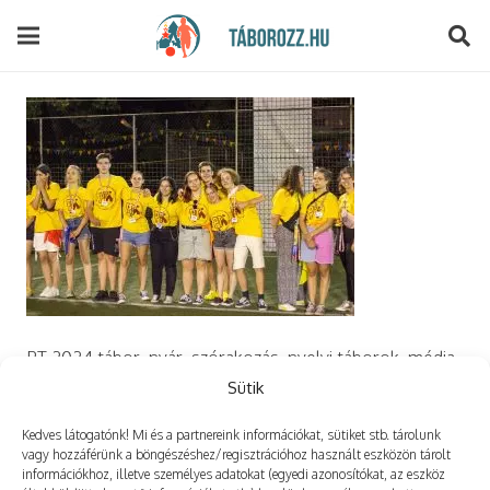
modal-check
PT 2024 tábor, nyár, szórakozás, nyelvi táborok, média,
film, robotika, angoltábor, fotós tábor, sporttábor,
Sütik
tánctábor, kuktatábor, informatika, szórakozás, drón
Kedves látogatónk! Mi és a partnereink információkat, sütiket stb. tárolunk
vagy hozzáférünk a böngészéshez/regisztrációhoz használt eszközön tárolt
információkhoz, illetve személyes adatokat (egyedi azonosítókat, az eszköz