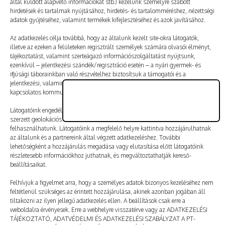
által küldött alapvető információkat stb.) kezelünk személyre szabott
Vélemény, hozzászólás?
hirdetések és tartalmak nyújtásához, hirdetés- és tartalomméréshez, nézettségi
adatok gyűjtéséhez, valamint termékek kifejlesztéséhez és azok javításához.
Az e-mail-címet nem tesszük közzé.
A kötelező mezőket
Az adatkezelés célja továbbá, hogy az általunk kezelt site-okra látogatók,
illetve az ezeken a felületeken regisztrált személyek számára olvasói élményt,
*
karakterrel jelöltük
tájékoztatást, valamint szerteágazó információszolgáltatást nyújtsunk,
ezenkívül – jelentkezési szándék/regisztráció esetén – a nyári gyermek- és
ifjúsági táborainkban való részvételhez biztosítsuk a támogatói és a
jelentkezési, valamint a számlázási feltételeket és a táborszervezéssel
kapcsolatos kommunikációt.
Látogatóink engedélyével mi és a partnereink eszközleolvasásos módszerrel
szerzett geolokációs adatokat és azonosítási információkat is
felhasználhatunk. Látogatóink a megfelelő helyre kattintva hozzájárulhatnak
az általunk és a partnereink által végzett adatkezeléshez. További
lehetőségként a hozzájárulás megadása vagy elutasítása előtt látogatóink
részletesebb információkhoz juthatnak, és megváltoztathatják kereső-
beállításaikat.
Felhívjuk a figyelmet arra, hogy a személyes adatok bizonyos kezeléséhez nem
feltétlenül szükséges az érintett hozzájárulása, akinek azonban jogában áll
tiltakozni az ilyen jellegű adatkezelés ellen. A beállítások csak erre a
A nevem, e-mail-címem, és weboldalcímem mentése
weboldalra érvényesek. Erre a webhelyre visszatérve vagy az ADATKEZELÉSI
a böngészőben a következő hozzászólásomhoz.
TÁJÉKOZTATÓ, ADATVÉDELMI ÉS ADATKEZELÉSI SZABÁLYZAT A PT-