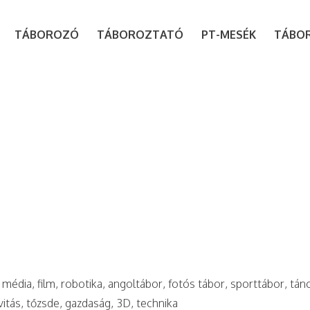
modal-check
TÁBOROZÓ
TÁBOROZTATÓ
PT-MESÉK
TÁBO
média, film, robotika, angoltábor, fotós tábor, sporttábor, tán
itás, tőzsde, gazdaság, 3D, technika