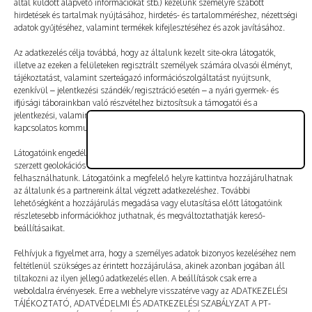
által küldött alapvető információkat stb.) kezelünk személyre szabott
Vélemény, hozzászólás?
hirdetések és tartalmak nyújtásához, hirdetés- és tartalomméréshez, nézettségi
adatok gyűjtéséhez, valamint termékek kifejlesztéséhez és azok javításához.
Az e-mail-címet nem tesszük közzé.
A kötelező mezőket
Az adatkezelés célja továbbá, hogy az általunk kezelt site-okra látogatók,
illetve az ezeken a felületeken regisztrált személyek számára olvasói élményt,
*
karakterrel jelöltük
tájékoztatást, valamint szerteágazó információszolgáltatást nyújtsunk,
ezenkívül – jelentkezési szándék/regisztráció esetén – a nyári gyermek- és
ifjúsági táborainkban való részvételhez biztosítsuk a támogatói és a
jelentkezési, valamint a számlázási feltételeket és a táborszervezéssel
kapcsolatos kommunikációt.
Látogatóink engedélyével mi és a partnereink eszközleolvasásos módszerrel
szerzett geolokációs adatokat és azonosítási információkat is
felhasználhatunk. Látogatóink a megfelelő helyre kattintva hozzájárulhatnak
az általunk és a partnereink által végzett adatkezeléshez. További
lehetőségként a hozzájárulás megadása vagy elutasítása előtt látogatóink
részletesebb információkhoz juthatnak, és megváltoztathatják kereső-
beállításaikat.
Felhívjuk a figyelmet arra, hogy a személyes adatok bizonyos kezeléséhez nem
feltétlenül szükséges az érintett hozzájárulása, akinek azonban jogában áll
tiltakozni az ilyen jellegű adatkezelés ellen. A beállítások csak erre a
A nevem, e-mail-címem, és weboldalcímem mentése
weboldalra érvényesek. Erre a webhelyre visszatérve vagy az ADATKEZELÉSI
a böngészőben a következő hozzászólásomhoz.
TÁJÉKOZTATÓ, ADATVÉDELMI ÉS ADATKEZELÉSI SZABÁLYZAT A PT-