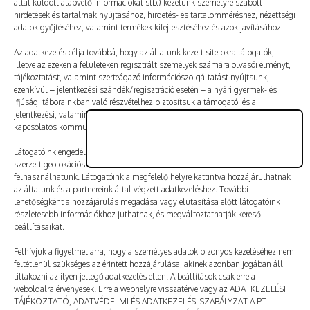
által küldött alapvető információkat stb.) kezelünk személyre szabott
Vélemény, hozzászólás?
hirdetések és tartalmak nyújtásához, hirdetés- és tartalomméréshez, nézettségi
adatok gyűjtéséhez, valamint termékek kifejlesztéséhez és azok javításához.
Az e-mail-címet nem tesszük közzé.
A kötelező mezőket
Az adatkezelés célja továbbá, hogy az általunk kezelt site-okra látogatók,
illetve az ezeken a felületeken regisztrált személyek számára olvasói élményt,
*
karakterrel jelöltük
tájékoztatást, valamint szerteágazó információszolgáltatást nyújtsunk,
ezenkívül – jelentkezési szándék/regisztráció esetén – a nyári gyermek- és
ifjúsági táborainkban való részvételhez biztosítsuk a támogatói és a
jelentkezési, valamint a számlázási feltételeket és a táborszervezéssel
kapcsolatos kommunikációt.
Látogatóink engedélyével mi és a partnereink eszközleolvasásos módszerrel
szerzett geolokációs adatokat és azonosítási információkat is
felhasználhatunk. Látogatóink a megfelelő helyre kattintva hozzájárulhatnak
az általunk és a partnereink által végzett adatkezeléshez. További
lehetőségként a hozzájárulás megadása vagy elutasítása előtt látogatóink
részletesebb információkhoz juthatnak, és megváltoztathatják kereső-
beállításaikat.
Felhívjuk a figyelmet arra, hogy a személyes adatok bizonyos kezeléséhez nem
feltétlenül szükséges az érintett hozzájárulása, akinek azonban jogában áll
tiltakozni az ilyen jellegű adatkezelés ellen. A beállítások csak erre a
A nevem, e-mail-címem, és weboldalcímem mentése
weboldalra érvényesek. Erre a webhelyre visszatérve vagy az ADATKEZELÉSI
a böngészőben a következő hozzászólásomhoz.
TÁJÉKOZTATÓ, ADATVÉDELMI ÉS ADATKEZELÉSI SZABÁLYZAT A PT-