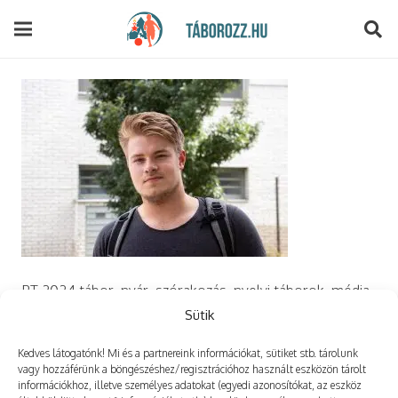
modal-check
PT 2024 tábor, nyár, szórakozás, nyelvi táborok, média,
film, robotika, angoltábor, fotós tábor, sporttábor,
Sütik
tánctábor, kuktatábor, informatika, szórakozás, drón
Kedves látogatónk! Mi és a partnereink információkat, sütiket stb. tárolunk
vagy hozzáférünk a böngészéshez/regisztrációhoz használt eszközön tárolt
információkhoz, illetve személyes adatokat (egyedi azonosítókat, az eszköz