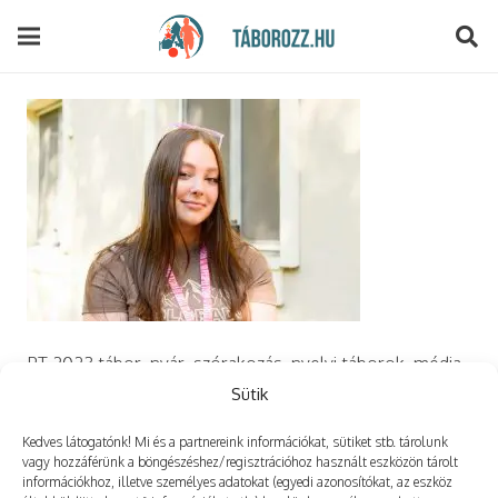
modal-check
PT 2023 tábor, nyár, szórakozás, nyelvi táborok, média,
film, robotika, angoltábor, fotós tábor, sporttábor,
Sütik
tánctábor, kuktatábor, informatika, szórakozás, drón
Kedves látogatónk! Mi és a partnereink információkat, sütiket stb. tárolunk
vagy hozzáférünk a böngészéshez/regisztrációhoz használt eszközön tárolt
információkhoz, illetve személyes adatokat (egyedi azonosítókat, az eszköz