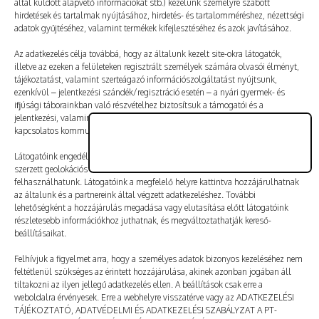
által küldött alapvető információkat stb.) kezelünk személyre szabott
Vélemény, hozzászólás?
hirdetések és tartalmak nyújtásához, hirdetés- és tartalomméréshez, nézettségi
adatok gyűjtéséhez, valamint termékek kifejlesztéséhez és azok javításához.
Az e-mail-címet nem tesszük közzé.
A kötelező mezőket
Az adatkezelés célja továbbá, hogy az általunk kezelt site-okra látogatók,
illetve az ezeken a felületeken regisztrált személyek számára olvasói élményt,
*
karakterrel jelöltük
tájékoztatást, valamint szerteágazó információszolgáltatást nyújtsunk,
ezenkívül – jelentkezési szándék/regisztráció esetén – a nyári gyermek- és
ifjúsági táborainkban való részvételhez biztosítsuk a támogatói és a
jelentkezési, valamint a számlázási feltételeket és a táborszervezéssel
kapcsolatos kommunikációt.
Látogatóink engedélyével mi és a partnereink eszközleolvasásos módszerrel
szerzett geolokációs adatokat és azonosítási információkat is
felhasználhatunk. Látogatóink a megfelelő helyre kattintva hozzájárulhatnak
az általunk és a partnereink által végzett adatkezeléshez. További
lehetőségként a hozzájárulás megadása vagy elutasítása előtt látogatóink
részletesebb információkhoz juthatnak, és megváltoztathatják kereső-
beállításaikat.
Felhívjuk a figyelmet arra, hogy a személyes adatok bizonyos kezeléséhez nem
feltétlenül szükséges az érintett hozzájárulása, akinek azonban jogában áll
tiltakozni az ilyen jellegű adatkezelés ellen. A beállítások csak erre a
A nevem, e-mail-címem, és weboldalcímem mentése
weboldalra érvényesek. Erre a webhelyre visszatérve vagy az ADATKEZELÉSI
a böngészőben a következő hozzászólásomhoz.
TÁJÉKOZTATÓ, ADATVÉDELMI ÉS ADATKEZELÉSI SZABÁLYZAT A PT-