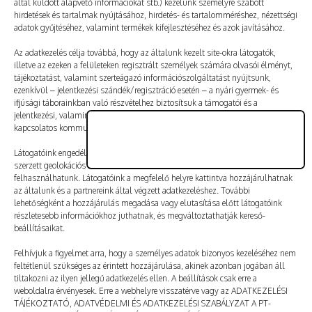
által küldött alapvető információkat stb.) kezelünk személyre szabott
Vélemény, hozzászólás?
hirdetések és tartalmak nyújtásához, hirdetés- és tartalomméréshez, nézettségi
adatok gyűjtéséhez, valamint termékek kifejlesztéséhez és azok javításához.
Az e-mail-címet nem tesszük közzé.
A kötelező mezőket
Az adatkezelés célja továbbá, hogy az általunk kezelt site-okra látogatók,
illetve az ezeken a felületeken regisztrált személyek számára olvasói élményt,
*
karakterrel jelöltük
tájékoztatást, valamint szerteágazó információszolgáltatást nyújtsunk,
ezenkívül – jelentkezési szándék/regisztráció esetén – a nyári gyermek- és
ifjúsági táborainkban való részvételhez biztosítsuk a támogatói és a
jelentkezési, valamint a számlázási feltételeket és a táborszervezéssel
kapcsolatos kommunikációt.
Látogatóink engedélyével mi és a partnereink eszközleolvasásos módszerrel
szerzett geolokációs adatokat és azonosítási információkat is
felhasználhatunk. Látogatóink a megfelelő helyre kattintva hozzájárulhatnak
az általunk és a partnereink által végzett adatkezeléshez. További
lehetőségként a hozzájárulás megadása vagy elutasítása előtt látogatóink
részletesebb információkhoz juthatnak, és megváltoztathatják kereső-
beállításaikat.
Felhívjuk a figyelmet arra, hogy a személyes adatok bizonyos kezeléséhez nem
feltétlenül szükséges az érintett hozzájárulása, akinek azonban jogában áll
tiltakozni az ilyen jellegű adatkezelés ellen. A beállítások csak erre a
A nevem, e-mail-címem, és weboldalcímem mentése
weboldalra érvényesek. Erre a webhelyre visszatérve vagy az ADATKEZELÉSI
a böngészőben a következő hozzászólásomhoz.
TÁJÉKOZTATÓ, ADATVÉDELMI ÉS ADATKEZELÉSI SZABÁLYZAT A PT-