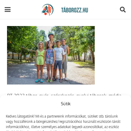
modal-check
PT 2023 tábor, nyár, szórakozás, nyelvi táborok, média,
film, robotika, angoltábor, fotós tábor, sporttábor,
Sütik
tánctábor, kuktatábor, informatika, szórakozás, drón
Kedves látogatónk! Mi és a partnereink információkat, sütiket stb. tárolunk
vagy hozzáférünk a böngészéshez/regisztrációhoz használt eszközön tárolt
információkhoz, illetve személyes adatokat (egyedi azonosítókat, az eszköz