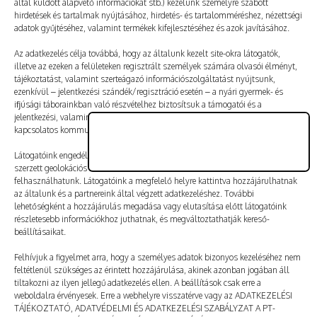
által küldött alapvető információkat stb.) kezelünk személyre szabott
Vélemény, hozzászólás?
hirdetések és tartalmak nyújtásához, hirdetés- és tartalomméréshez, nézettségi
adatok gyűjtéséhez, valamint termékek kifejlesztéséhez és azok javításához.
Az e-mail-címet nem tesszük közzé.
A kötelező mezőket
Az adatkezelés célja továbbá, hogy az általunk kezelt site-okra látogatók,
illetve az ezeken a felületeken regisztrált személyek számára olvasói élményt,
*
karakterrel jelöltük
tájékoztatást, valamint szerteágazó információszolgáltatást nyújtsunk,
ezenkívül – jelentkezési szándék/regisztráció esetén – a nyári gyermek- és
ifjúsági táborainkban való részvételhez biztosítsuk a támogatói és a
jelentkezési, valamint a számlázási feltételeket és a táborszervezéssel
kapcsolatos kommunikációt.
Látogatóink engedélyével mi és a partnereink eszközleolvasásos módszerrel
szerzett geolokációs adatokat és azonosítási információkat is
felhasználhatunk. Látogatóink a megfelelő helyre kattintva hozzájárulhatnak
az általunk és a partnereink által végzett adatkezeléshez. További
lehetőségként a hozzájárulás megadása vagy elutasítása előtt látogatóink
részletesebb információkhoz juthatnak, és megváltoztathatják kereső-
beállításaikat.
Felhívjuk a figyelmet arra, hogy a személyes adatok bizonyos kezeléséhez nem
feltétlenül szükséges az érintett hozzájárulása, akinek azonban jogában áll
tiltakozni az ilyen jellegű adatkezelés ellen. A beállítások csak erre a
A nevem, e-mail-címem, és weboldalcímem mentése
weboldalra érvényesek. Erre a webhelyre visszatérve vagy az ADATKEZELÉSI
a böngészőben a következő hozzászólásomhoz.
TÁJÉKOZTATÓ, ADATVÉDELMI ÉS ADATKEZELÉSI SZABÁLYZAT A PT-