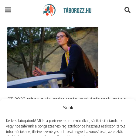
modal-check
PT 2023 tábor, nyár, szórakozás, nyelvi táborok, média,
film, robotika, angoltábor, fotós tábor, sporttábor,
Sütik
tánctábor, kuktatábor, informatika, szórakozás, drón
Kedves látogatónk! Mi és a partnereink információkat, sütiket stb. tárolunk
vagy hozzáférünk a böngészéshez/regisztrációhoz használt eszközön tárolt
információkhoz, illetve személyes adatokat (egyedi azonosítókat, az eszköz