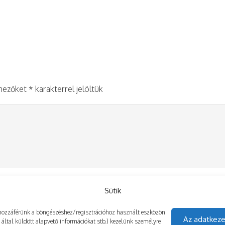
 mezőket
*
karakterrel jelöltük
Sütik
gy hozzáférünk a böngészéshez/regisztrációhoz használt eszközön
Az adatkeze
z által küldött alapvető információkat stb.) kezelünk személyre