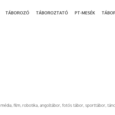
modal-check
TÁBOROZÓ
TÁBOROZTATÓ
PT-MESÉK
TÁBO
 média, film, robotika, angoltábor, fotós tábor, sporttábor, tán