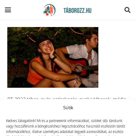
modal-check
PT 2023 tábor, nyár, szórakozás, nyelvi táborok, média,
film, robotika, angoltábor, fotós tábor, sporttábor,
Sütik
tánctábor, kuktatábor, informatika, szórakozás, drón
Kedves látogatónk! Mi és a partnereink információkat, sütiket stb. tárolunk
vagy hozzáférünk a böngészéshez/regisztrációhoz használt eszközön tárolt
információkhoz, illetve személyes adatokat (egyedi azonosítókat, az eszköz