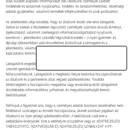
által küldött alapvető információkat stb.) kezelünk személyre szabott
Vélemény, hozzászólás?
hirdetések és tartalmak nyújtásához, hirdetés- és tartalomméréshez, nézettségi
adatok gyűjtéséhez, valamint termékek kifejlesztéséhez és azok javításához.
Az e-mail-címet nem tesszük közzé.
A kötelező mezőket
Az adatkezelés célja továbbá, hogy az általunk kezelt site-okra látogatók,
illetve az ezeken a felületeken regisztrált személyek számára olvasói élményt,
*
karakterrel jelöltük
tájékoztatást, valamint szerteágazó információszolgáltatást nyújtsunk,
ezenkívül – jelentkezési szándék/regisztráció esetén – a nyári gyermek- és
ifjúsági táborainkban való részvételhez biztosítsuk a támogatói és a
jelentkezési, valamint a számlázási feltételeket és a táborszervezéssel
kapcsolatos kommunikációt.
Látogatóink engedélyével mi és a partnereink eszközleolvasásos módszerrel
szerzett geolokációs adatokat és azonosítási információkat is
felhasználhatunk. Látogatóink a megfelelő helyre kattintva hozzájárulhatnak
az általunk és a partnereink által végzett adatkezeléshez. További
lehetőségként a hozzájárulás megadása vagy elutasítása előtt látogatóink
részletesebb információkhoz juthatnak, és megváltoztathatják kereső-
beállításaikat.
Felhívjuk a figyelmet arra, hogy a személyes adatok bizonyos kezeléséhez nem
feltétlenül szükséges az érintett hozzájárulása, akinek azonban jogában áll
tiltakozni az ilyen jellegű adatkezelés ellen. A beállítások csak erre a
A nevem, e-mail-címem, és weboldalcímem mentése
weboldalra érvényesek. Erre a webhelyre visszatérve vagy az ADATKEZELÉSI
a böngészőben a következő hozzászólásomhoz.
TÁJÉKOZTATÓ, ADATVÉDELMI ÉS ADATKEZELÉSI SZABÁLYZAT A PT-