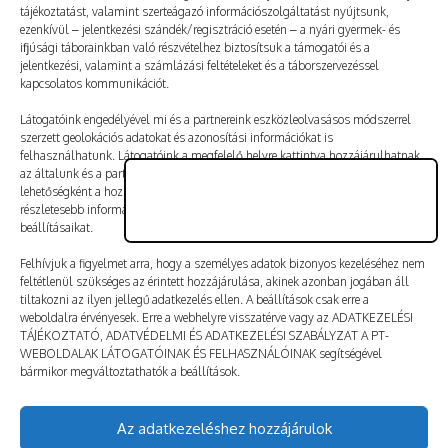
tájékoztatást, valamint szerteágazó információszolgáltatást nyújtsunk,
ezenkívül – jelentkezési szándék/regisztráció esetén – a nyári gyermek- és
ifjúsági táborainkban való részvételhez biztosítsuk a támogatói és a
jelentkezési, valamint a számlázási feltételeket és a táborszervezéssel
kapcsolatos kommunikációt.
Látogatóink engedélyével mi és a partnereink eszközleolvasásos módszerrel
szerzett geolokációs adatokat és azonosítási információkat is
felhasználhatunk. Látogatóink a megfelelő helyre kattintva hozzájárulhatnak
az általunk és a partnereink által végzett adatkezeléshez. További
lehetőségként a hozzájárulás megadása vagy elutasítása előtt látogatóink
részletesebb információkhoz juthatnak, és megváltoztathatják kereső-
beállításaikat.
Felhívjuk a figyelmet arra, hogy a személyes adatok bizonyos kezeléséhez nem
feltétlenül szükséges az érintett hozzájárulása, akinek azonban jogában áll
tiltakozni az ilyen jellegű adatkezelés ellen. A beállítások csak erre a
A nevem, e-mail-címem, és weboldalcímem mentése
weboldalra érvényesek. Erre a webhelyre visszatérve vagy az ADATKEZELÉSI
a böngészőben a következő hozzászólásomhoz.
TÁJÉKOZTATÓ, ADATVÉDELMI ÉS ADATKEZELÉSI SZABÁLYZAT A PT-
WEBOLDALAK LÁTOGATÓINAK ÉS FELHASZNÁLÓINAK segítségével
bármikor megváltoztathatók a beállítások.
Hozzászólás küldése
Az adatkezeléshez hozzájárulok