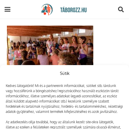
modal-check
Sütik
Kedves látogatónk! Mi és a partnereink információkat, sütiket stb. tárolunk
vagy hozzáférünk a böngészéshez/regisztrációhoz használt eszközön tárolt
információkhoz, illetve személyes adatokat (egyedi azonosítókat, az eszköz
által küldött alapvető információkat stb.) kezelünk személyre szabott
Vélemény, hozzászólás?
hirdetések és tartalmak nyújtásához, hirdetés- és tartalomméréshez, nézettségi
adatok gyűjtéséhez, valamint termékek kifejlesztéséhez és azok javításához.
Az e-mail-címet nem tesszük közzé.
A kötelező mezőket
Az adatkezelés célja továbbá, hogy az általunk kezelt site-okra látogatók,
illetve az ezeken a felületeken regisztrált személyek számára olvasói élményt,
*
karakterrel jelöltük