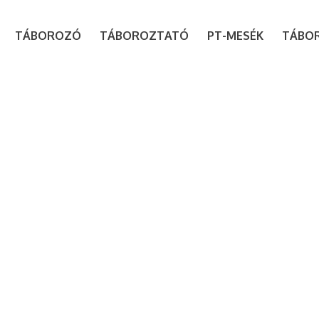
modal-check
TÁBOROZÓ
TÁBOROZTATÓ
PT-MESÉK
TÁBO