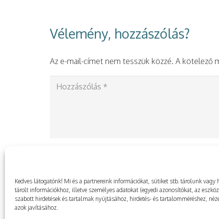
Vélemény, hozzászólás?
Az e-mail-címet nem tesszük közzé.
A kötelező
Kedves látogatónk! Mi és a partnereink információkat, sütiket stb. tárolunk va
tárolt információkhoz, illetve személyes adatokat (egyedi azonosítókat, az eszkö
szabott hirdetések és tartalmak nyújtásához, hirdetés- és tartalomméréshez, néze
azok javításához.
A nevem, e-mail-címem, és weboldalcímem 