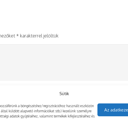
 mezőket
*
karakterrel jelöltük
Sütik
gy hozzáférünk a böngészéshez/regisztrációhoz használt eszközön
Az adatkeze
z által küldött alapvető információkat stb.) kezelünk személyre
ttségi adatok gyűjtéséhez, valamint termékek kifejlesztéséhez és
mentése a böngészőben a következő hozzászólásomhoz.