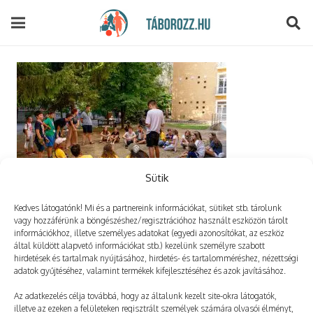
modal-check
Sütik
Kedves látogatónk! Mi és a partnereink információkat, sütiket stb. tárolunk
vagy hozzáférünk a böngészéshez/regisztrációhoz használt eszközön tárolt
információkhoz, illetve személyes adatokat (egyedi azonosítókat, az eszköz
által küldött alapvető információkat stb.) kezelünk személyre szabott
Vélemény, hozzászólás?
hirdetések és tartalmak nyújtásához, hirdetés- és tartalomméréshez, nézettségi
adatok gyűjtéséhez, valamint termékek kifejlesztéséhez és azok javításához.
Az e-mail-címet nem tesszük közzé.
A kötelező mezőket
Az adatkezelés célja továbbá, hogy az általunk kezelt site-okra látogatók,
illetve az ezeken a felületeken regisztrált személyek számára olvasói élményt,
*
karakterrel jelöltük