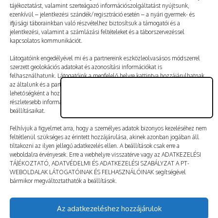
tájékoztatást, valamint szerteágazó információszolgáltatást nyújtsunk,
ezenkívül – jelentkezési szándék/regisztráció esetén – a nyári gyermek- és
ifjúsági táborainkban való részvételhez biztosítsuk a támogatói és a
jelentkezési, valamint a számlázási feltételeket és a táborszervezéssel
kapcsolatos kommunikációt.
Látogatóink engedélyével mi és a partnereink eszközleolvasásos módszerrel
szerzett geolokációs adatokat és azonosítási információkat is
felhasználhatunk. Látogatóink a megfelelő helyre kattintva hozzájárulhatnak
az általunk és a partnereink által végzett adatkezeléshez. További
lehetőségként a hozzájárulás megadása vagy elutasítása előtt látogatóink
részletesebb információkhoz juthatnak, és megváltoztathatják kereső-
beállításaikat.
Felhívjuk a figyelmet arra, hogy a személyes adatok bizonyos kezeléséhez nem
feltétlenül szükséges az érintett hozzájárulása, akinek azonban jogában áll
tiltakozni az ilyen jellegű adatkezelés ellen. A beállítások csak erre a
A nevem, e-mail-címem, és weboldalcímem mentése
weboldalra érvényesek. Erre a webhelyre visszatérve vagy az ADATKEZELÉSI
a böngészőben a következő hozzászólásomhoz.
TÁJÉKOZTATÓ, ADATVÉDELMI ÉS ADATKEZELÉSI SZABÁLYZAT A PT-
WEBOLDALAK LÁTOGATÓINAK ÉS FELHASZNÁLÓINAK segítségével
bármikor megváltoztathatók a beállítások.
Hozzászólás küldése
Az adatkezeléshez hozzájárulok