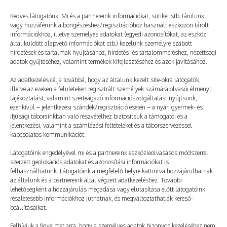
Kedves látogatónk! Mi és a partnereink információkat, sütiket stb. tárolunk
vagy hozzáférünk a böngészéshez/regisztrációhoz használt eszközön tárolt
információkhoz, illetve személyes adatokat (egyedi azonosítókat, az eszköz
által küldött alapvető információkat stb.) kezelünk személyre szabott
hirdetések és tartalmak nyújtásához, hirdetés- és tartalomméréshez, nézettségi
adatok gyűjtéséhez, valamint termékek kifejlesztéséhez és azok javításához.
Az adatkezelés célja továbbá, hogy az általunk kezelt site-okra látogatók,
illetve az ezeken a felületeken regisztrált személyek számára olvasói élményt,
tájékoztatást, valamint szerteágazó információszolgáltatást nyújtsunk,
ezenkívül – jelentkezési szándék/regisztráció esetén – a nyári gyermek- és
ifjúsági táborainkban való részvételhez biztosítsuk a támogatói és a
jelentkezési, valamint a számlázási feltételeket és a táborszervezéssel
kapcsolatos kommunikációt.
A testvérem – 34. rész
Látogatóink engedélyével mi és a partnereink eszközleolvasásos módszerrel
szerzett geolokációs adatokat és azonosítási információkat is
2026. 06. 20.
TÁBORNAPLÓ
felhasználhatunk. Látogatóink a megfelelő helyre kattintva hozzájárulhatnak
Patrik: Maxi szemében őszinte aggodalmat látok, amiből
az általunk és a partnereink által végzett adatkezeléshez. További
lehetőségként a hozzájárulás megadása vagy elutasítása előtt látogatóink
rögtön sejtem, hogy tényleg szarul nézhetek ki. – Nyugi
részletesebb információkhoz juthatnak, és megváltoztathatják kereső-
beállításaikat.
– suttogom rekedten –, megmaradok. A hangomtól
még idegesebb lesz. – Mi van veled?…
Felhívjuk a figyelmet arra, hogy a személyes adatok bizonyos kezeléséhez nem