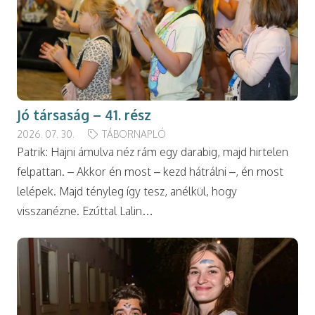
Jó társaság – 41. rész
2026. 07. 30.
TÁBORNAPLÓ
Patrik: Hajni ámulva néz rám egy darabig, majd hirtelen
felpattan. – Akkor én most – kezd hátrálni –, én most
lelépek. Majd tényleg így tesz, anélkül, hogy
visszanézne. Ezúttal Lalin…