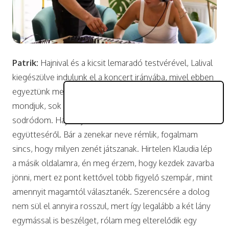
Patrik:
Hajnival és a kicsit lemaradó testvérével, Lalival
kiegészülve indulunk el a koncert irányába, mivel ebben
egyeztünk meg délutáni program gyanánt. Nekem,
mondjuk, sok közöm nincs a zenéhez, de mindegy, csak
sodródom. Hajni a jobb oldalamon beszél a kedvenc
együtteséről. Bár a zenekar neve rémlik, fogalmam
sincs, hogy milyen zenét játszanak. Hirtelen Klaudia lép
a másik oldalamra, én meg érzem, hogy kezdek zavarba
jönni, mert ez pont kettővel több figyelő szempár, mint
amennyit magamtól választanék. Szerencsére a dolog
nem sül el annyira rosszul, mert így legalább a két lány
egymással is beszélget, rólam meg elterelődik egy