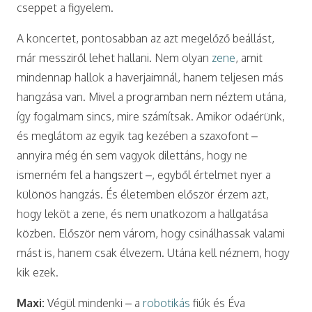
cseppet a figyelem.
A koncertet, pontosabban az azt megelőző beállást,
már messziről lehet hallani. Nem olyan
zene
, amit
mindennap hallok a haverjaimnál, hanem teljesen más
hangzása van. Mivel a programban nem néztem utána,
így fogalmam sincs, mire számítsak. Amikor odaérünk,
és meglátom az egyik tag kezében a szaxofont –
annyira még én sem vagyok dilettáns, hogy ne
ismerném fel a hangszert –, egyből értelmet nyer a
különös hangzás. És életemben először érzem azt,
hogy leköt a zene, és nem unatkozom a hallgatása
közben. Először nem várom, hogy csinálhassak valami
mást is, hanem csak élvezem. Utána kell néznem, hogy
kik ezek.
Maxi:
Végül mindenki – a
robotikás
fiúk és Éva