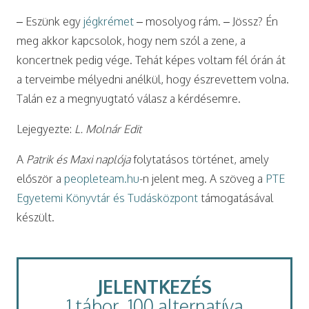
– Eszünk egy
jégkrémet
– mosolyog rám. – Jössz? Én
meg akkor kapcsolok, hogy nem szól a zene, a
koncertnek pedig vége. Tehát képes voltam fél órán át
a terveimbe mélyedni anélkül, hogy észrevettem volna.
Talán ez a megnyugtató válasz a kérdésemre.
Lejegyezte:
L. Molnár Edit
A
Patrik és Maxi naplója
folytatásos történet, amely
először a
peopleteam.hu
-n jelent meg. A szöveg a
PTE
Egyetemi Könyvtár és Tudásközpont
támogatásával
készült.
JELENTKEZÉS
1 tábor, 100 alternatíva