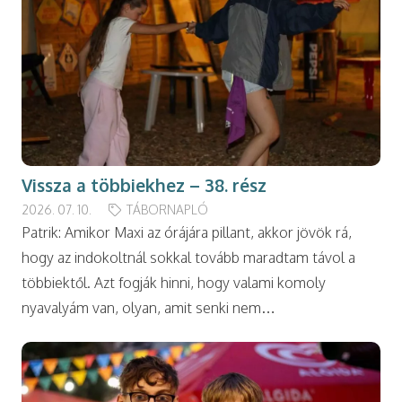
Vissza a többiekhez – 38. rész
2026. 07. 10.
TÁBORNAPLÓ
Patrik: Amikor Maxi az órájára pillant, akkor jövök rá,
hogy az indokoltnál sokkal tovább maradtam távol a
többiektől. Azt fogják hinni, hogy valami komoly
nyavalyám van, olyan, amit senki nem…