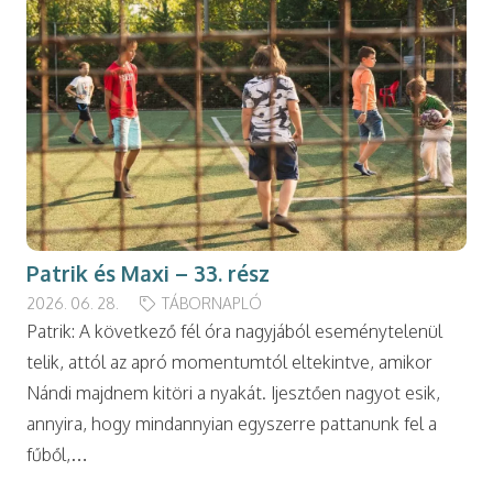
Patrik és Maxi – 33. rész
2026. 06. 28.
TÁBORNAPLÓ
Patrik: A következő fél óra nagyjából eseménytelenül
telik, attól az apró momentumtól eltekintve, amikor
Nándi majdnem kitöri a nyakát. Ijesztően nagyot esik,
annyira, hogy mindannyian egyszerre pattanunk fel a
fűből,…