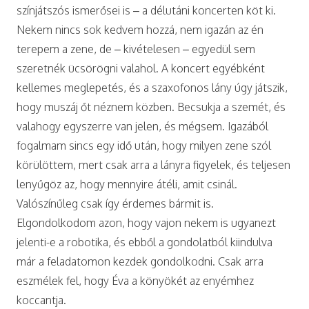
színjátszós ismerősei is – a délutáni koncerten köt ki.
Nekem nincs sok kedvem hozzá, nem igazán az én
terepem a zene, de – kivételesen – egyedül sem
szeretnék ücsörögni valahol. A koncert egyébként
kellemes meglepetés, és a szaxofonos lány úgy játszik,
hogy muszáj őt néznem közben. Becsukja a szemét, és
valahogy egyszerre van jelen, és mégsem. Igazából
fogalmam sincs egy idő után, hogy milyen zene szól
körülöttem, mert csak arra a lányra figyelek, és teljesen
lenyűgöz az, hogy mennyire átéli, amit csinál.
Valószínűleg csak így érdemes bármit is.
Elgondolkodom azon, hogy vajon nekem is ugyanezt
jelenti-e a robotika, és ebből a gondolatból kiindulva
már a feladatomon kezdek gondolkodni. Csak arra
eszmélek fel, hogy Éva a könyökét az enyémhez
koccantja.