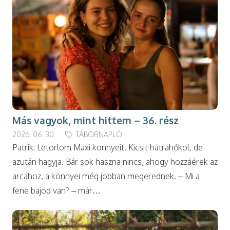
Más vagyok, mint hittem – 36. rész
2026. 06. 30.
TÁBORNAPLÓ
Patrik: Letörlöm Maxi könnyeit. Kicsit hátrahőköl, de
azután hagyja. Bár sok haszna nincs, ahogy hozzáérek az
arcához, a könnyei még jobban megerednek. – Mi a
fene bajod van? – már…