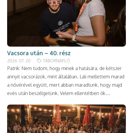
Vacsora után – 40. rész
2026. 07. 20.
TÁBORNAPLÓ
Patrik: Nem tudom, hogy minek a hatására, de kétszer
annyit vacsorázok, mint általában. Lali mellettem marad
a nővérével együtt, mert abban maradtunk, hogy majd
evés után beszélgetünk. Velem ellentétben ők…