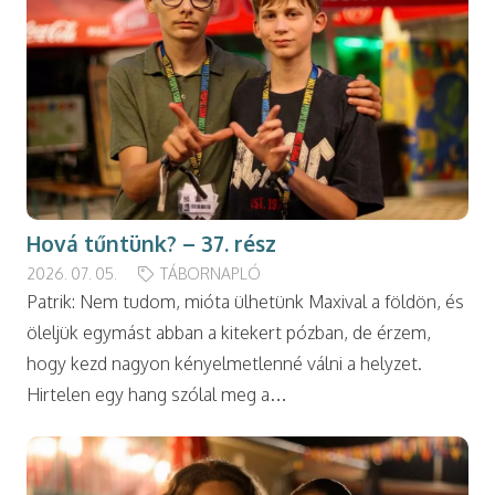
Hová tűntünk? – 37. rész
2026. 07. 05.
TÁBORNAPLÓ
Patrik: Nem tudom, mióta ülhetünk Maxival a földön, és
öleljük egymást abban a kitekert pózban, de érzem,
hogy kezd nagyon kényelmetlenné válni a helyzet.
Hirtelen egy hang szólal meg a…