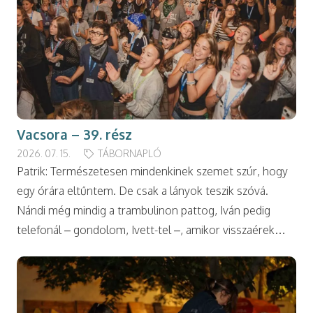
Vacsora – 39. rész
2026. 07. 15.
TÁBORNAPLÓ
Patrik: Természetesen mindenkinek szemet szúr, hogy
egy órára eltűntem. De csak a lányok teszik szóvá.
Nándi még mindig a trambulinon pattog, Iván pedig
telefonál – gondolom, Ivett-tel –, amikor visszaérek…