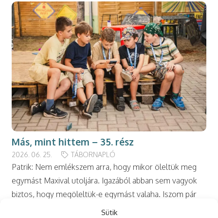
Más, mint hittem – 35. rész
2026. 06. 25.
TÁBORNAPLÓ
Patrik: Nem emlékszem arra, hogy mikor öleltük meg
egymást Maxival utoljára. Igazából abban sem vagyok
biztos, hogy megöleltük-e egymást valaha. Iszom pár
kortyot a vízből, majd a homlokomhoz szorítom a…
Sütik