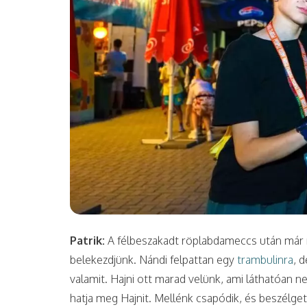
Patrik:
A félbeszakadt röplabdameccs után már
belekezdjünk. Nándi felpattan egy
trambulinra
, 
valamit. Hajni ott marad velünk, ami láthatóan 
hatja meg Hajnit. Mellénk csapódik, és beszélgetni