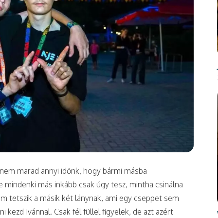
 nem marad annyi időnk, hogy bármi másba
de mindenki más inkább csak úgy tesz, mintha csinálna
nem tetszik a másik két lánynak, ami egy cseppet sem
 kezd Ivánnal. Csak fél füllel figyelek, de azt azért