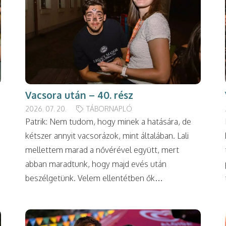
Vacsora után – 40. rész
2026. 07. 20.
TÁBORNAPLÓ
Patrik: Nem tudom, hogy minek a hatására, de
kétszer annyit vacsorázok, mint általában. Lali
mellettem marad a nővérével együtt, mert
abban maradtunk, hogy majd evés után
beszélgetünk. Velem ellentétben ők…