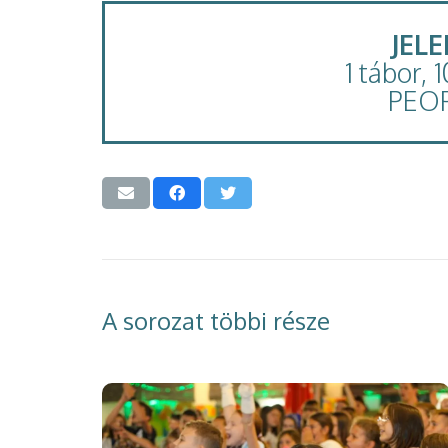
JEL
1 tábor, 
PEO
A sorozat többi része