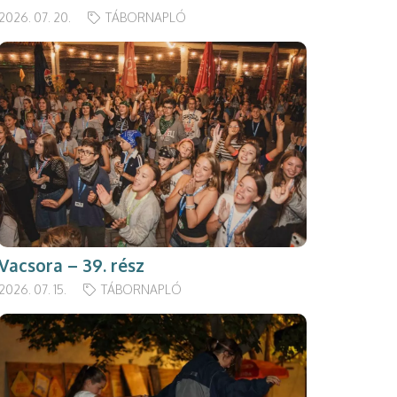
2026. 07. 20.
TÁBORNAPLÓ
Vacsora – 39. rész
2026. 07. 15.
TÁBORNAPLÓ