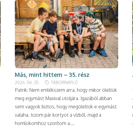
Más, mint hittem – 35. rész
2026. 06. 25.
TÁBORNAPLÓ
Patrik: Nem emlékszem arra, hogy mikor öleltük
meg egymást Maxival utoljára. Igazából abban
sem vagyok biztos, hogy megöleltük-e egymást
valaha. Iszom pár kortyot a vízből, majd a
homlokomhoz szorítom a…