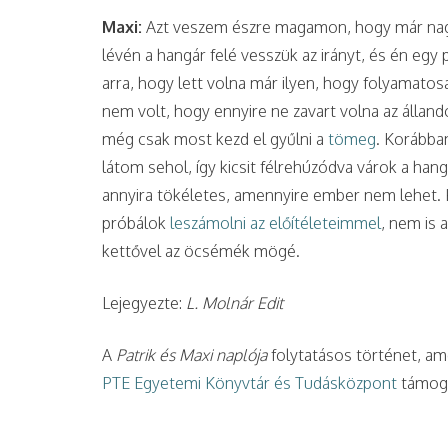
Maxi:
Azt veszem észre magamon, hogy már nag
lévén a hangár felé vesszük az irányt, és én eg
arra, hogy lett volna már ilyen, hogy folyamato
nem volt, hogy ennyire ne zavart volna az állan
még csak most kezd el gyűlni a
tömeg
. Korábba
látom sehol, így kicsit félrehúzódva várok a hang
annyira tökéletes, amennyire ember nem lehet. Kí
próbálok
leszámolni az előítéleteimmel
, nem is 
kettővel az öcsémék mögé.
Lejegyezte:
L. Molnár Edit
A
Patrik és Maxi naplója
folytatásos történet, am
PTE Egyetemi Könyvtár és Tudásközpont
támoga