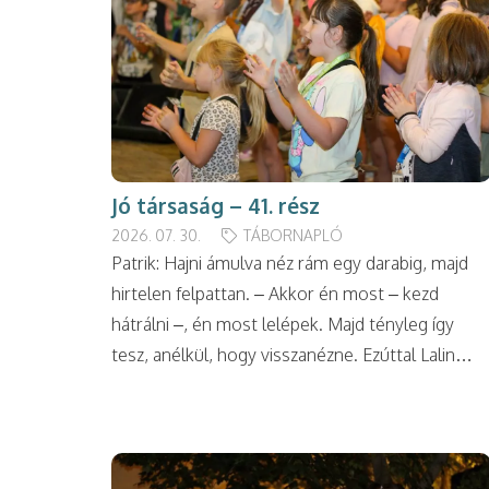
Jó társaság – 41. rész
2026. 07. 30.
TÁBORNAPLÓ
Patrik: Hajni ámulva néz rám egy darabig, majd
hirtelen felpattan. – Akkor én most – kezd
hátrálni –, én most lelépek. Majd tényleg így
tesz, anélkül, hogy visszanézne. Ezúttal Lalin…