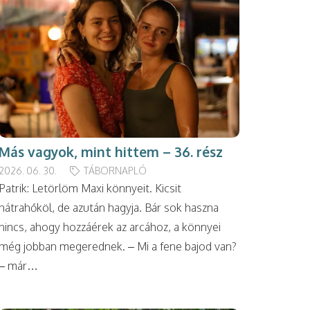
Más vagyok, mint hittem – 36. rész
2026. 06. 30.
TÁBORNAPLÓ
Patrik: Letörlöm Maxi könnyeit. Kicsit
hátrahőköl, de azután hagyja. Bár sok haszna
nincs, ahogy hozzáérek az arcához, a könnyei
még jobban megerednek. – Mi a fene bajod van?
– már…