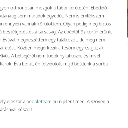
yon otthonosan mozgok a tábor területén. Ebédidő
y pillanatig sem maradok egyedül. Nem is emlékszem
san ennyien vannak körülöttem. Olyan pedig még biztos
dó beszélgetés és a társaság. Az ebédlőhöz korán érünk,
n Évával megbeszéltem egy találkozót, de még nem
ár előtt. Közben megérkezik a tesóm egy csajjal, aki
vül. A belsejéről nem tudok nyilatkozni, és mivel
akarok. Éva befut, én felvidulok, majd beállunk a sorba
ely először a
peopleteam.hu
-n jelent meg. A szöveg a
tásával készült.