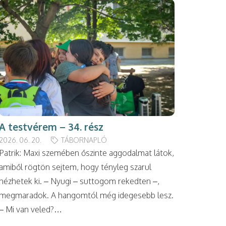
A testvérem – 34. rész
2026. 06. 20.
TÁBORNAPLÓ
Patrik: Maxi szemében őszinte aggodalmat látok,
amiből rögtön sejtem, hogy tényleg szarul
nézhetek ki. – Nyugi – suttogom rekedten –,
megmaradok. A hangomtól még idegesebb lesz.
– Mi van veled?…