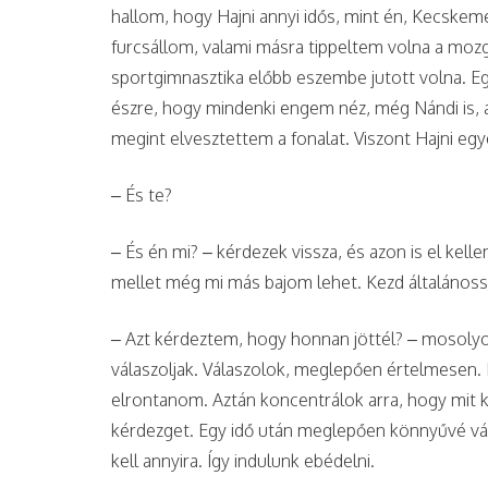
hallom, hogy Hajni annyi idős, mint én, Kecskemé
furcsállom, valami másra tippeltem volna a mozg
sportgimnasztika előbb eszembe jutott volna. E
észre, hogy mindenki engem néz, még Nándi is, a
megint elvesztettem a fonalat. Viszont Hajni eg
– És te?
– És én mi? – kérdezek vissza, és azon is el ke
mellet még mi más bajom lehet. Kezd általánoss
– Azt kérdeztem, hogy honnan jöttél? – mosolyog 
válaszoljak. Válaszolok, meglepően értelmesen.
elrontanom. Aztán koncentrálok arra, hogy mit ké
kérdezget. Egy idő után meglepően könnyűvé v
kell annyira. Így indulunk ebédelni.