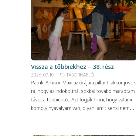
Vissza a többiekhez – 38. rész
2026. 07. 10.
TÁBORNAPLÓ
Patrik: Amikor Maxi az órájára pillant, akkor jövök
rá, hogy az indokoltnál sokkal tovább maradtam
távol a többiektől. Azt fogják hinni, hogy valami
komoly nyavalyám van, olyan, amit senki nem…