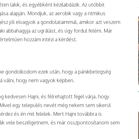
ten lakik, és egyébként kézilabdázik. Az utóbbit
ása alapján. Mondjuk, az aerobik vagy a ritmikus
gész jól elvagyok a gondolataimmal, amikor azt veszem
ki abbahagyja az ugrálást, és úgy fordul felém. Már
yértelműen hozzám intézi a kérdést.
llene gondolkodom ezek után, hogy a pánikbetegség
á válni, hogy nem vagyok képben.
kedvesen Hajni, és félrehajtott fejjel várja, hogy
 Mivel egy település nevét még nekem sem sikerül
rdez és én mit felelek. Mert Hajni továbbra is
álik vele beszélgetnem, és már összpontosítanom sem