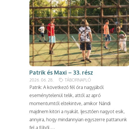
Patrik és Maxi – 33. rész
2026. 06. 28.
TÁBORNAPLÓ
Patrik: A következő fél óra nagyjából
eseménytelenül telik, attól az apró
momentumtól eltekintve, amikor Nándi
majdnem kitöri a nyakát. Ijesztően nagyot esik,
annyira, hogy mindannyian egyszerre pattanunk
fel a fűből,…