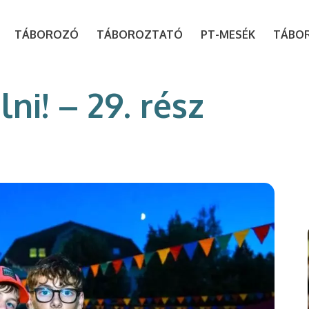
modal-check
TÁBOROZÓ
TÁBOROZTATÓ
PT-MESÉK
TÁBO
i! – 29. rész