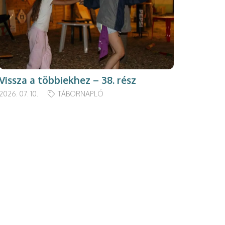
Vissza a többiekhez – 38. rész
2026. 07. 10.
TÁBORNAPLÓ