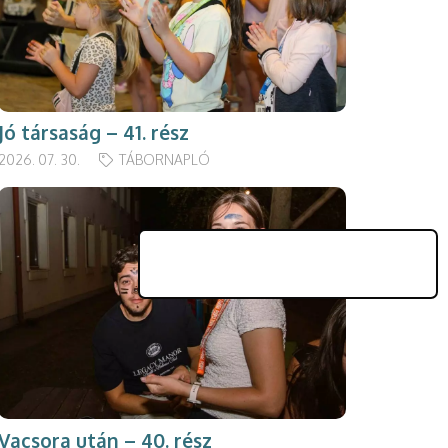
Jó társaság – 41. rész
2026. 07. 30.
TÁBORNAPLÓ
Vacsora után – 40. rész