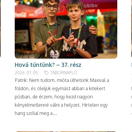
Hová tűntünk? – 37. rész
2026. 07. 05.
TÁBORNAPLÓ
Patrik: Nem tudom, mióta ülhetünk Maxival a
földön, és öleljük egymást abban a kitekert
pózban, de érzem, hogy kezd nagyon
kényelmetlenné válni a helyzet. Hirtelen egy
hang szólal meg a…