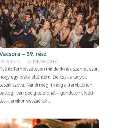
Vacsora – 39. rész
2026. 07. 15.
TÁBORNAPLÓ
Patrik: Természetesen mindenkinek szemet szúr,
hogy egy órára eltűntem. De csak a lányok
teszik szóvá. Nándi még mindig a trambulinon
pattog, Iván pedig telefonál – gondolom, Ivett-
tel –, amikor visszaérek…